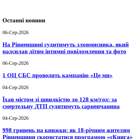
Останні новини
06-Сер-2026
На Рівненщині судитимуть зловмисника, який
надсилав дітям інтимні повідомлення та фото
06-Сер-2026
1 ОЦ СБС проводить кампанію «Це ми»
04-Сер-2026
Їхав містом зі швидкістю до 128 км/год: за
смертельну ДТП судитимуть сарненчанина
04-Сер-2026
998 гривень на книжки: як 18-річним жителям
Рівненщини скористатися програмою «єКнига»