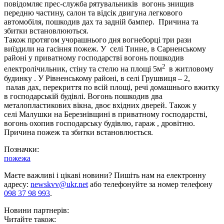
повідомляє прес-служба рятувальників вогонь знищив
передню частину, салон та відсік двигуна легкового
автомобіля, пошкодив дах та задній бампер. Причина та
збитки встановлюються.
Також протягом учорашнього дня вогнеборці три рази
виїздили на гасіння пожеж. У селі Тинне, в Сарненському
районі у приватному господарстві вогонь пошкодив
2
електролічильник, стіну та стелю на площі 5м
в житловому
будинку . У Рівненському районі, в селі Грушвиця – 2,
палав
дах, перекриття по всій площі, речі домашнього вжитку
в господарській будівлі. Вогонь пошкодив два
металопластикових вікна, двоє вхідних дверей. Також у
селі Малушки на Березнівщині в приватному господарстві,
вогонь охопив господарську будівлю, гараж , дровітню.
Причина пожеж та збитки встановлюється.
Позначки:
пожежа
Маєте важливі і цікаві новини? Пишіть нам на електронну
адресу:
newskvv@ukr.net
або телефонуйте за номер телефону
098 37 98 993
.
Новини партнерів:
Читайте також: