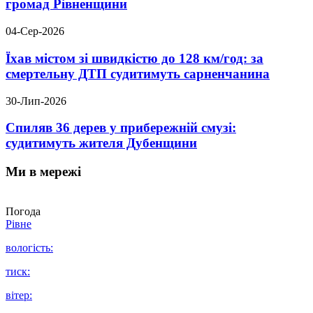
громад Рівненщини
04-Сер-2026
Їхав містом зі швидкістю до 128 км/год: за
смертельну ДТП судитимуть сарненчанина
30-Лип-2026
Спиляв 36 дерев у прибережній смузі:
судитимуть жителя Дубенщини
Ми в мережі
Погода
Рівне
вологість:
тиск:
вітер: