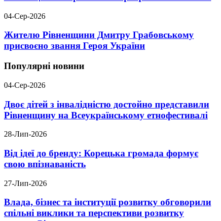
04-Сер-2026
Жителю Рівненщини Дмитру Грабовському
присвоєно звання Героя України
Популярні новини
04-Сер-2026
Двоє дітей з інвалідністю достойно представили
Рівненщину на Всеукраїнському етнофестивалі
28-Лип-2026
Від ідеї до бренду: Корецька громада формує
свою впізнаваність
27-Лип-2026
Влада, бізнес та інституції розвитку обговорили
спільні виклики та перспективи розвитку