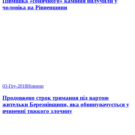
Півмішка «сонячного» каміння вилучили у
чоловіка на Рівненщини
03-Гру-2018
Новини
Продовжено строк тримання під вартою
жительки Березнівщини, яка обвинувачується у
вчиненні тяжкого злочину