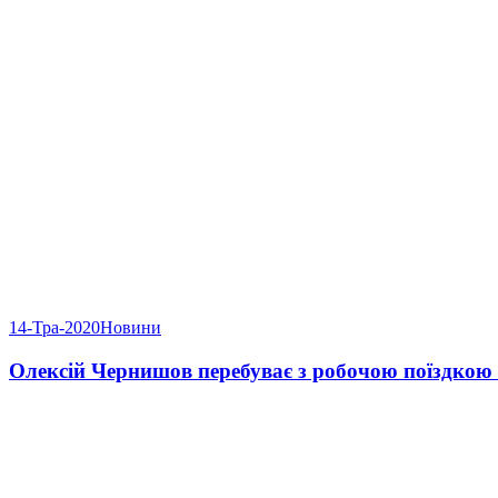
14-Тра-2020
Новини
Олексій Чернишов перебуває з робочою поїздкою