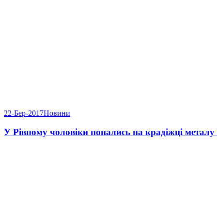
22-Бер-2017
Новини
У Рівному чоловіки попались на крадіжці металу 