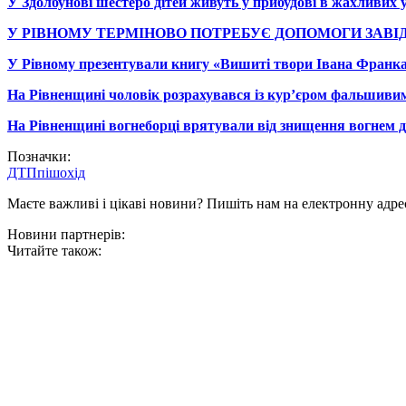
У Здолбунові шестеро дітей живуть у прибудові в жахливих 
У РІВНОМУ ТЕРМІНОВО ПОТРЕБУЄ ДОПОМОГИ ЗАВІ
У Рівному презентували книгу «Вишиті твори Івана Франк
На Рівненщині чоловік розрахувався із кур’єром фальшив
На Рівненщині вогнеборці врятували від знищення вогнем дв
Позначки:
ДТП
пішохід
Маєте важливі і цікаві новини? Пишіть нам на електронну адре
Новини партнерів:
Читайте також: