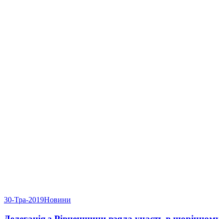
30-Тра-2019
Новини
Делегація з Рівненщини взяла участь в щорічно