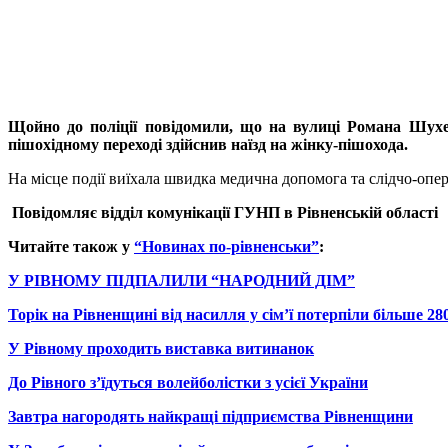
Щойно до поліції повідомили, що на вулиці Романа Шухе
пішохідному переході здійснив наїзд на жінку-пішохода.
На місце події виїхала швидка медична допомога та слідчо-опе
Повідомляє в
ідділ комунікації
ГУНП в Рівненській області
Читайте також у
“Новинах по-рівненськи”
:
У РІВНОМУ ПІДПАЛИЛИ “НАРОДНИЙ ДІМ”
Торік на Рівненщині від насилля у сім’ї потерпіли більше 280
У Рівному проходить виставка витинанок
До Рівного з’їдуться волейболістки з усієї України
Завтра нагородять найкращі підприємства Рівненщини