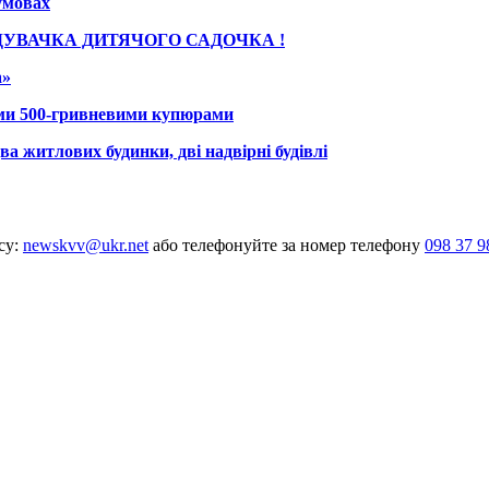
умовах
ДУВАЧКА ДИТЯЧОГО САДОЧКА !
а»
ими 500-гривневими купюрами
а житлових будинки, дві надвірні будівлі
су:
newskvv@ukr.net
або телефонуйте за номер телефону
098 37 9