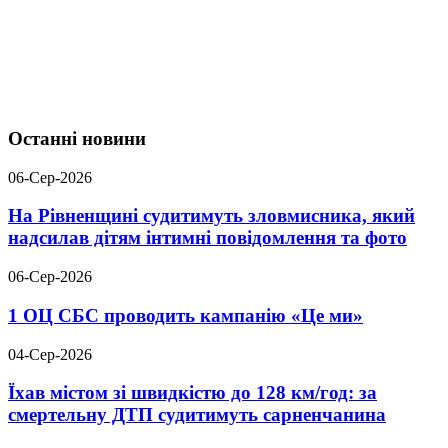
Останні новини
06-Сер-2026
На Рівненщині судитимуть зловмисника, який
надсилав дітям інтимні повідомлення та фото
06-Сер-2026
1 ОЦ СБС проводить кампанію «Це ми»
04-Сер-2026
Їхав містом зі швидкістю до 128 км/год: за
смертельну ДТП судитимуть сарненчанина