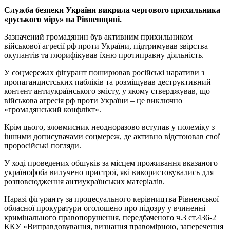
Служба безпеки України викрила чергового прихильника
«руського міру» на Рівненщині.
Зазначений громадянин був активним прихильником
військової агресії рф проти України, підтримував звірства
окупантів та глорифікував їхню протиправну діяльність.
У соцмережах фігурант поширював російські наративи з
пропагандистських пабліків та розміщував деструктивний
контент антиукраїнського змісту, у якому стверджував, що
військова агресія рф проти України – це виключно
«громадянський конфлікт».
Крім цього, зловмисник неодноразово вступав у полеміку з
іншими дописувачами соцмереж, де активно відстоював свої
проросійські погляди.
У ході проведених обшуків за місцем проживання вказаного
українофоба вилучено пристрої, які використовувались для
розповсюдження антиукраїнських матеріалів.
Наразі фігуранту за процесуального керівництва Рівненської
обласної прокуратури оголошено про підозру у вчиненні
кримінального правопорушення, передбаченого ч.3 ст.436-2
ККУ «Виправдовування, визнання правомірною, заперечення