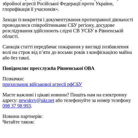
збройної агресії Російської Федерації проти України,
глорифікація її учасників».
Заходи із викриття і документування протиправної діяльності
проводилися співробітниками СБУ регіону, досудове
розслідування здійснюють слідчі СВ УСБУ в Рівненській
області.
Санкція статті передбачає покарання у вигляді позбавлення
волі на строк від п’яти до восьми років з конфіскацією майна
або без такої.
Повідомляє пресслужба Рівненської ОВА
Позначки:
прихильник військової агресії рф
СБУ
Маєте важливі і цікаві новини? Пишіть нам на електронну
адресу:
newskvv@ukr.net
або телефонуйте за номер телефону
098 37 98 993
.
Новини партнерів:
Читайте також: