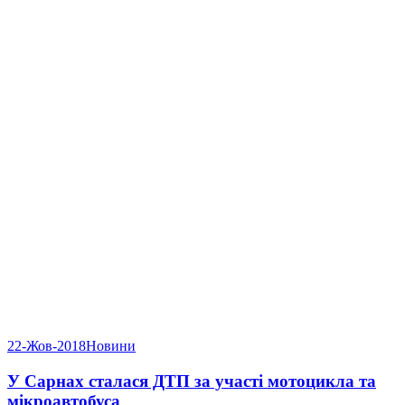
22-Жов-2018
Новини
У Сарнах сталася ДТП за участі мотоцикла та
мікроавтобуса