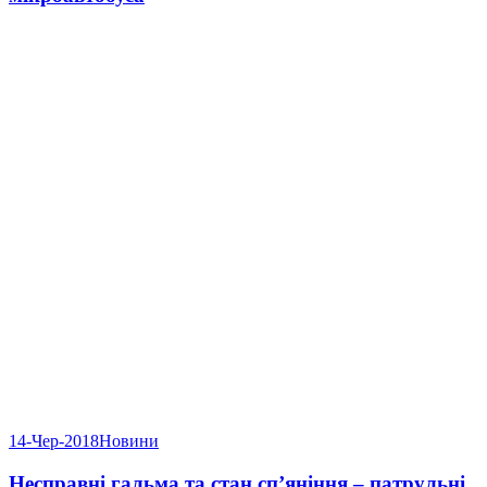
14-Чер-2018
Новини
Несправні гальма та стан сп’яніння – патрульні