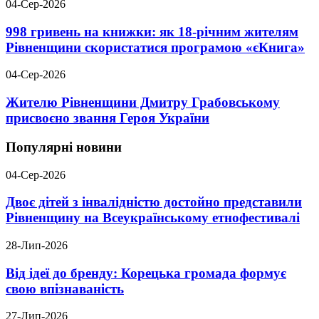
04-Сер-2026
998 гривень на книжки: як 18-річним жителям
Рівненщини скористатися програмою «єКнига»
04-Сер-2026
Жителю Рівненщини Дмитру Грабовському
присвоєно звання Героя України
Популярні новини
04-Сер-2026
Двоє дітей з інвалідністю достойно представили
Рівненщину на Всеукраїнському етнофестивалі
28-Лип-2026
Від ідеї до бренду: Корецька громада формує
свою впізнаваність
27-Лип-2026