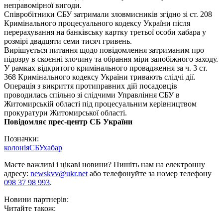
неправомірної вигоди.
Співробітники СБУ затримали зловмисників згідно зі ст. 208
Кримінального процесуального кодексу України після
перерахування на банківську картку третьої особи хабара у
розмірі двадцяти семи тисяч гривень.
Вирішується питання щодо повідомлення затриманим про
підозру в скоєнні злочину та обрання міри запобіжного заходу.
У рамках відкритого кримінального провадження за ч. 3 ст.
368 Кримінального кодексу України тривають слідчі дії.
Операція з викриття протиправних дій посадовців
проводилась спільно зі слідчими Управління СБУ в
Житомирській області під процесуальним керівництвом
прокуратури Житомирської області.
Повідомляє прес-центр СБ України
Позначки:
колонія
СБУ
хабар
Маєте важливі і цікаві новини? Пишіть нам на електронну
адресу:
newskvv@ukr.net
або телефонуйте за номер телефону
098 37 98 993
.
Новини партнерів:
Читайте також: