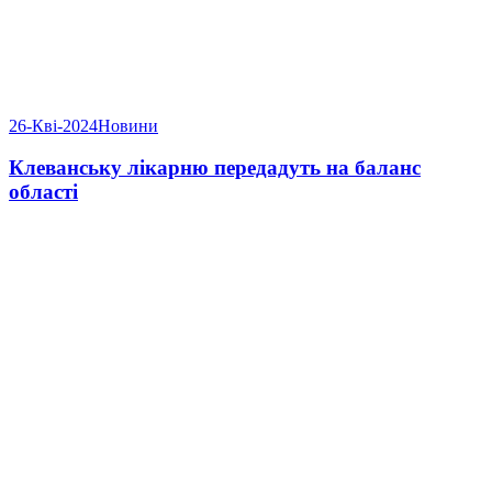
26-Кві-2024
Новини
Клеванську лікарню передадуть на баланс
області