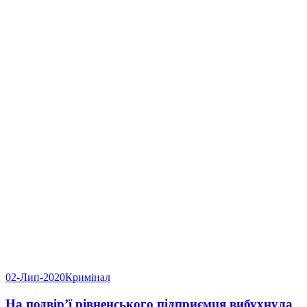
02-Лип-2020
Кримінал
На подвір’ї рівненського підприємця вибухнула