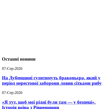
Останні новини
07-Сер-2026
На Дубенщині судитимуть браконьєра, який у
період нерестової заборони ловив сітками рибу
07-Сер-2026
«Я тут, щоб мої рідні були там — у безпеці».
Історія воїна з Рівненщини