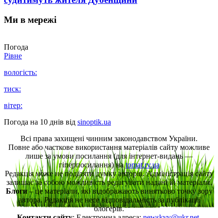
Ми в мережі
Погода
Рівне
вологість:
тиск:
вітер:
Погода на 10 днів від
sinoptik.ua
Всі права захищені чинним законодавством України.
Повне або часткове використання матеріалів сайту можливе
лише за умови посилання (для інтернет-видань —
гіперпосилання) на
tomat.rv.ua
Редакція може не поділяти думку авторів. Адміністрація сайту
залишає за собою можливість редагувати надані їй матеріали.
Блоги
– це матеріали, які відображають винятково точку зору
автора. Редакція не несе відповідальність за публікації
блогерів.
Контакти сайту
: Електронна адреса:
newskvv@ukr.net