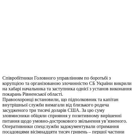
Співробітники Головного управлінням по боротьбі з
корупцією та організованою злочинністю СБ України викрили
на хабарі начальника та заступника однієї з установ виконання
покарань Рівненської області.
Правоохоронці встановили, що підполковник та капітан
внутрішньої служби вимагали від близького родича
засудженого три тисячі доларів США. За цю суму
зловмисники обіцяли сприяння у позитивному вирішенні
питання щодо умовно-дострокового звільнення ув’язненого.
Оперативники спецслужби задокументували отримання
посадовцями вісімнадцяти тисяч гривень – першої частини