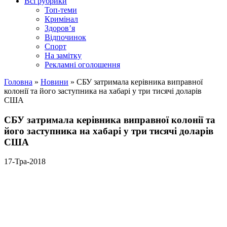
Всі рубрики
Топ-теми
Кримінал
Здоров’я
Відпочинок
Спорт
На замітку
Рекламні оголошення
Головна
»
Новини
»
СБУ затримала керівника виправної
колонії та його заступника на хабарі у три тисячі доларів
США
СБУ затримала керівника виправної колонії та
його заступника на хабарі у три тисячі доларів
США
17-Тра-2018