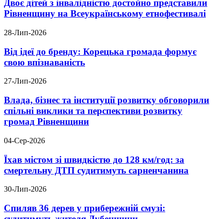
Двоє дітей з інвалідністю достойно представили
Рівненщину на Всеукраїнському етнофестивалі
28-Лип-2026
Від ідеї до бренду: Корецька громада формує
свою впізнаваність
27-Лип-2026
Влада, бізнес та інституції розвитку обговорили
спільні виклики та перспективи розвитку
громад Рівненщини
04-Сер-2026
Їхав містом зі швидкістю до 128 км/год: за
смертельну ДТП судитимуть сарненчанина
30-Лип-2026
Спиляв 36 дерев у прибережній смузі:
судитимуть жителя Дубенщини