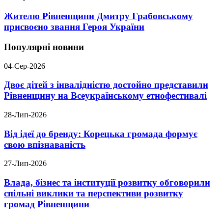
Жителю Рівненщини Дмитру Грабовському
присвоєно звання Героя України
Популярні новини
04-Сер-2026
Двоє дітей з інвалідністю достойно представили
Рівненщину на Всеукраїнському етнофестивалі
28-Лип-2026
Від ідеї до бренду: Корецька громада формує
свою впізнаваність
27-Лип-2026
Влада, бізнес та інституції розвитку обговорили
спільні виклики та перспективи розвитку
громад Рівненщини