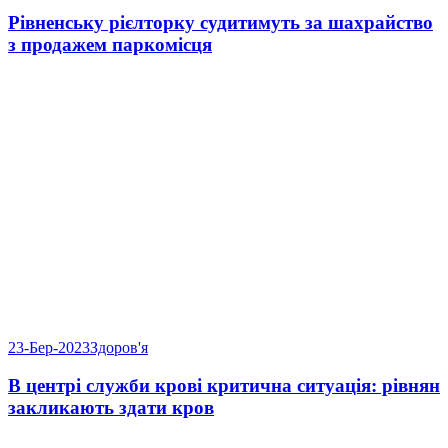
Рівненську рієлторку судитимуть за шахрайство
з продажем паркомісця
23-Бер-2023
Здоров'я
В центрі служби крові критична ситуація: рівнян
закликають здати кров