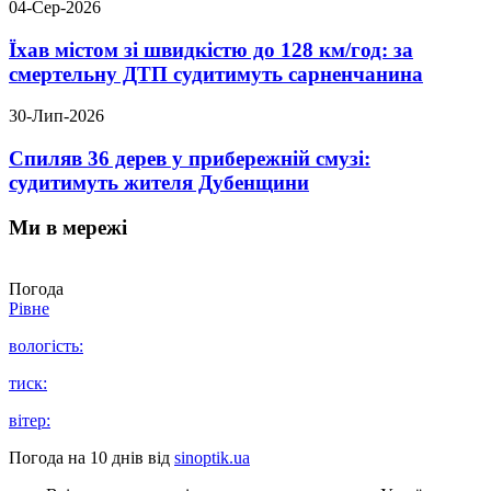
04-Сер-2026
Їхав містом зі швидкістю до 128 км/год: за
смертельну ДТП судитимуть сарненчанина
30-Лип-2026
Спиляв 36 дерев у прибережній смузі:
судитимуть жителя Дубенщини
Ми в мережі
Погода
Рівне
вологість:
тиск:
вітер:
Погода на 10 днів від
sinoptik.ua