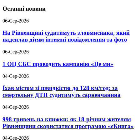
Останні новини
06-Сер-2026
На Рівненщині судитимуть зловмисника, який
надсилав дітям інтимні повідомлення та фото
06-Сер-2026
1 ОЦ СБС проводить кампанію «Це ми»
04-Сер-2026
Їхав містом зі швидкістю до 128 км/год: за
смертельну ДТП судитимуть сарненчанина
04-Сер-2026
998 гривень на книжки: як 18-річним жителям
Рівненщини скористатися програмою «єКнига»
04-Сер-2026