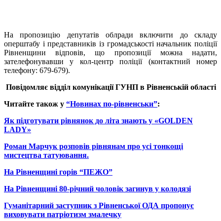
На пропозицію депутатів облради включити до складу
оперштабу
і представників із громадськості начальник поліції
Рівненщини відповів, що пропозиції можна надати,
зателефонувавши у
кол-центр
поліції (контактний номер
телефону: 679-679).
Повідомляє в
ідділ комунікації
ГУНП
в Рівненській області
Читайте також у
“Новинах по-рівненськи”
:
Як підготувати рівнянок до літа знають у «GOLDEN
LADY»
Роман Марчук розповів рівнянам про усі тонкощі
мистецтва татуювання.
На Рівненщині горів “ПЕЖО”
На Рівненщині 80-річний чоловік загинув у колодязі
Гуманітарний заступник з Рівненської ОДА пропонує
виховувати патріотизм змалечку