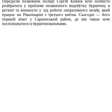
Передусім полковник поліції Сергій Князєв хоче особисто
розібратися у проблемі незаконного видобутку бурштину в
регіоні та вникнути у хід роботи оперативного штабу, який
працює на Рівненщині з третього квітня. Сьогодні — його
перший візит у
Сарненський
район, де він також хоче
поспілкуватися із
бурштинокопачами
.