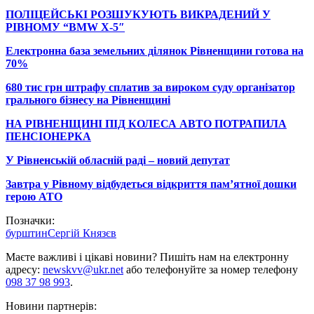
ПОЛІЦЕЙСЬКІ РОЗШУКУЮТЬ ВИКРАДЕНИЙ У
РІВНОМУ “BMW X-5″
Електронна база земельних ділянок Рівненщини готова на
70%
680 тис грн штрафу сплатив за вироком суду організатор
грального бізнесу на Рівненщині
НА РІВНЕНЩИНІ ПІД КОЛЕСА АВТО ПОТРАПИЛА
ПЕНСІОНЕРКА
У Рівненській обласній раді – новий депутат
Завтра у Рівному відбудеться відкриття пам’ятної дошки
герою АТО
Позначки:
бурштин
Сергій Князєв
Маєте важливі і цікаві новини? Пишіть нам на електронну
адресу:
newskvv@ukr.net
або телефонуйте за номер телефону
098 37 98 993
.
Новини партнерів: