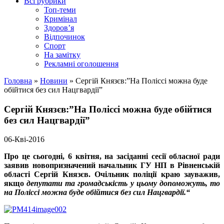
Всі рубрики
Топ-теми
Кримінал
Здоров’я
Відпочинок
Спорт
На замітку
Рекламні оголошення
Головна
»
Новини
»
Сергій Князєв:”На Поліссі можна буде
обійтися без сил Нацгвардії”
Сергій Князєв:”На Поліссі можна буде обійтися
без сил Нацгвардії”
06-Кві-2016
Про це сьогодні, 6 квітня, на засіданні сесії обласної ради
заявив новопризначений начальник ГУ НП в Рівненській
області Сергій Князєв.
Очільник
поліції краю зауважив,
якщо
депутати та громадськість у цьому допоможуть, то
на Поліссі можна буде обійтися без сил Нацгвардії.
“