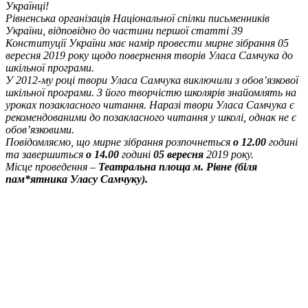
Українці!
Рівненська організація Національної спілки письменників
України, відповідно до частини першої статті 39
Конституції України має намір провести мирне зібрання 05
вересня 2019 року щодо повернення творів Уласа Самчука до
шкільної програми.
У 2012-му році твори Уласа Самчука виключили з обов’язкової
шкільної програми. З його творчістю школярів знайомлять на
уроках позакласного читання. Наразі твори Уласа Самчука є
рекомендованими до позакласного читання у школі, однак не є
обов’язковими.
Повідомляємо, що мирне зібрання розпочнеться
о 12.00
годині
та завершиться
о 14.00
годині
05 вересня
2019 року.
Місце проведення –
Театральна площа м. Рівне (біля
пам*ятника Уласу Самчуку).