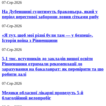
07-Сер-2026
На Дубенщині судитимуть браконьєра, який у
період нерестової заборони ловив сітками рибу
07-Сер-2026
«Я тут, щоб мої рідні були там — у безпеці».
Історія воїна з Рівненщини
07-Сер-2026
5,1 тис. вступників до закладів вищої освіти
Рівненщини отримали рекомендації до
зарахування на бакалаврат: як перевірити та що
робити далі
07-Сер-2026
Медики обласної лікарні проведуть 5-й
благодійний велопробіг