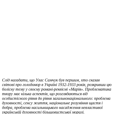
Слід нагадати, що Улас Самчук був першим, хто сказав
світові про голодомор в Україні 1932-1933 років, розкривши цю
болісну тему у своєму романі-реквіємі «Марія». Проблематика
твору має кілька аспектів, що розглядаються від
особистісного рівня до рівня загальнонаціонального: проблема
духовності, сенсу життя, національне розуміння щастя і
добра, проблема насильницького насадження невластивої
українській духовності більшовистської моралі.