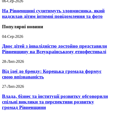
06-Сер-2026
На Рівненщині судитимуть зловмисника, який
надсилав дітям інтимні повідомлення та фото
Популярні новини
04-Сер-2026
Двоє дітей з інвалідністю достойно представили
Рівненщину на Всеукраїнському етнофестивалі
28-Лип-2026
Від ідеї до бренду: Корецька громада формує
свою впізнаваність
27-Лип-2026
Влада, бізнес та інституції розвитку обговорили
спільні виклики та перспективи розвитку
громад Рівненщини