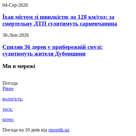
04-Сер-2026
Їхав містом зі швидкістю до 128 км/год: за
смертельну ДТП судитимуть сарненчанина
30-Лип-2026
Спиляв 36 дерев у прибережній смузі:
судитимуть жителя Дубенщини
Ми в мережі
Погода
Рівне
вологість:
тиск:
вітер:
Погода на 10 днів від
sinoptik.ua