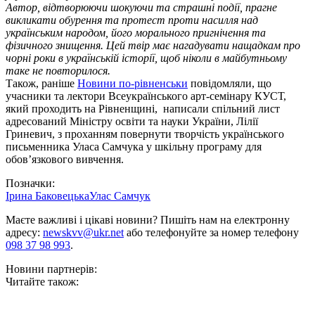
Автор, відтворюючи шокуючи та страшні події, прагне
викликати обурення та протест проти насилля над
українським народом, його морального пригнічення та
фізичного знищення. Цей твір має нагадувати нащадкам про
чорні роки в українській історії, щоб ніколи в майбутньому
таке не повторилося.
Також, раніше
Новини по-рівненськи
повідомляли, що
учасники та лектори Всеукраїнського арт-семінару КУСТ,
який проходить на Рівненщині, написали спільний лист
адресований Міністру освіти та науки України, Лілії
Гриневич, з проханням повернути творчість українського
письменника Уласа Самчука у шкільну програму для
обов’язкового вивчення.
Позначки:
Ірина Баковецька
Улас Самчук
Маєте важливі і цікаві новини? Пишіть нам на електронну
адресу:
newskvv@ukr.net
або телефонуйте за номер телефону
098 37 98 993
.
Новини партнерів:
Читайте також: