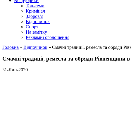
Всі рубрики
Топ-теми
Кримінал
Здоров’я
Відпочинок
Спорт
На замітку
Рекламні оголошення
Головна
»
Відпочинок
»
Смачні традиції, ремесла та обряди Рі
Смачні традиції, ремесла та обряди Рівненщини в 
31-Лип-2020