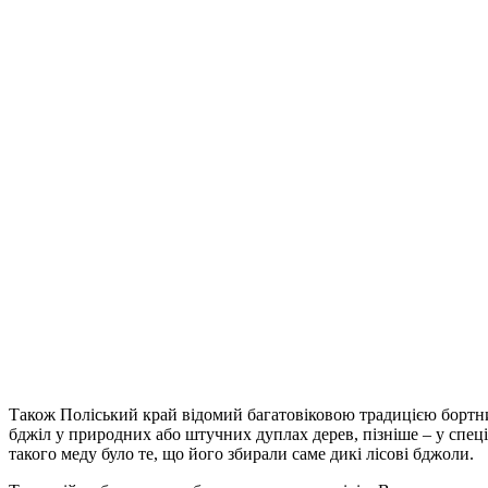
Також Поліський край відомий багатовіковою традицією бортн
бджіл у природних або штучних дуплах дерев, пізніше – у спец
такого меду було те, що його збирали саме дикі лісові бджоли.