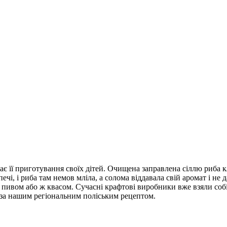
 її приготування своїх дітей. Очищена заправлена сіллю риба кл
чі, і риба там немов мліла, а солома віддавала свій аромат і не
пивом або ж квасом. Сучасні крафтові виробники вже взяли собі 
е за нашим регіональним поліським рецептом.