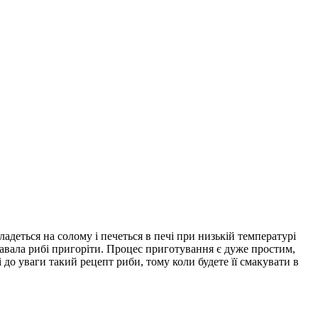
адеться на солому і печеться в печі при низькій температурі
 давала рибі пригоріти. Процес приготування є дуже простим,
до уваги такий рецепт риби, тому коли будете її смакувати в