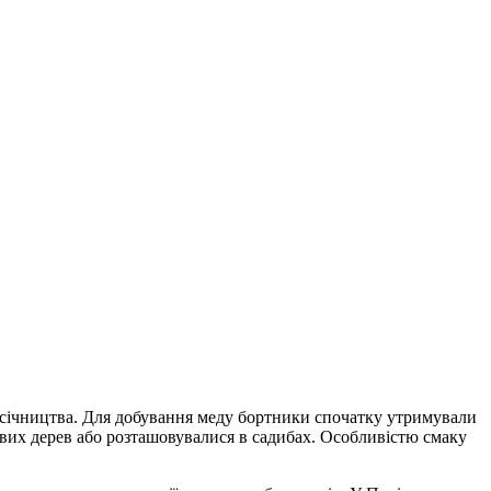
асічництва. Для добування меду бортники спочатку утримували
ових дерев або розташовувалися в садибах. Особливістю смаку