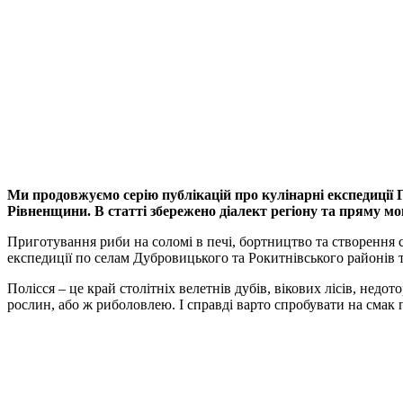
Ми продовжуємо серію публікацій про кулінарні експедиції 
Рівненщини. В статті збережено діалект регіону та пряму мо
Приготування риби на соломі в печі, бортництво та створення с
експедиції по селам Дубровицького та Рокитнівського районів т
Полісся – це край столітніх велетнів дубів, вікових лісів, нед
рослин, або ж риболовлею. І справді варто спробувати на смак п