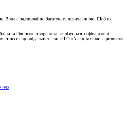
олінь. Вона є надзвичайно багатою та невичерпною. Щоб ця
іна та Рівного» створено та реалізується за фінансової
іст несе відповідальність лише ГО «Агенція сталого розвитку
8 993
.