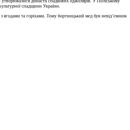
ак утворювалися династії спадкових бджолярів. У Поліському
 культурної спадщини України.
 з ягодами та горіхами. Тому бортницький мед був невід’ємним