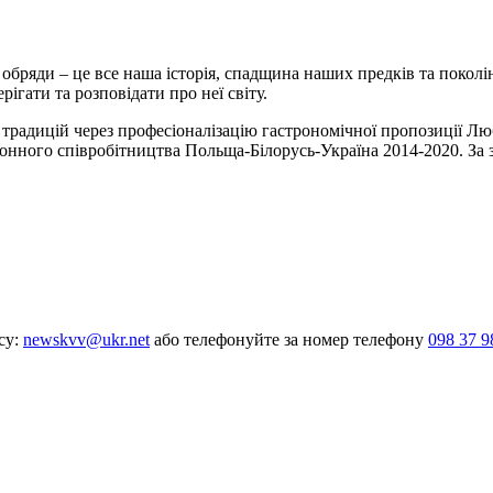
 чи обряди – це все наша історія, спадщина наших предків та пок
ігати та розповідати про неї світу.
традицій через професіоналізацію гастрономічної пропозиції Любл
ного співробітництва Польща-Білорусь-Україна 2014-2020. За зм
су:
newskvv@ukr.net
або телефонуйте за номер телефону
098 37 9