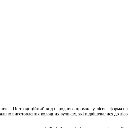
ицтва. Це традиційний вид народного промислу, лісова форма п
іально виготовлених колодних вуликах, які підвішувалися до ліс