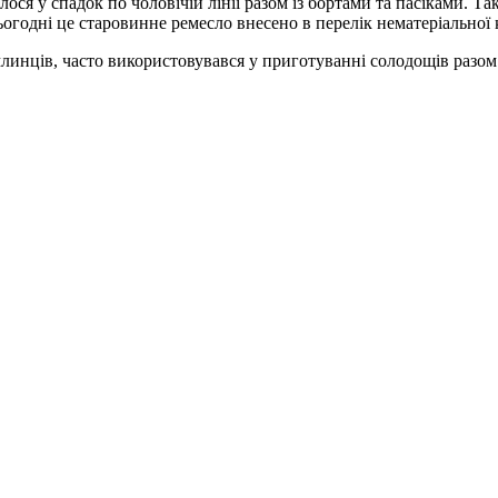
ося у спадок по чоловічій лінії разом із бортами та пасіками. Т
ьогодні це старовинне ремесло внесено в перелік нематеріальної
млинців, часто використовувався у приготуванні солодощів разом