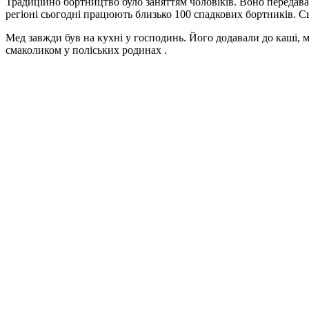
Традиційно бортництво було заняттям чоловіків. Воно передавал
регіоні сьогодні працюють близько 100 спадкових бортників. С
Мед завжди був на кухні у господинь. Його додавали до каші, 
смаколиком у поліських родинах .