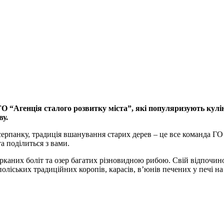
ГО “Агенція сталого розвитку міста”, які популяризують кулі
ву.
ерпанку, традиція вшанування старих дерев – це все команда ГО 
а поділиться з вами.
оторканих боліт та озер багатих різновидною рибою. Свій відпочин
оліських традиційних коропів, карасів, в’юнів печених у печі на