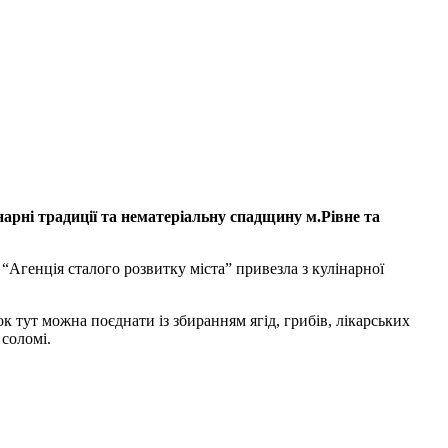
нарні традиції та нематеріальну спадщину м.Рівне та
“Агенція сталого розвитку міста” привезла з кулінарної
ок тут можна поєднати із збиранням ягід, грибів, лікарських
 соломі.