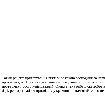
Такий рецепт приготування риби знає кожна господиня та навчає
протягом дня. Так господині використовували останнє тепло в пе
проте смак просто неймовірний. Смакує така риба дуже добре з 
барі, ресторані або ж придбаєте у крамниці – пам’ятайте, що ц