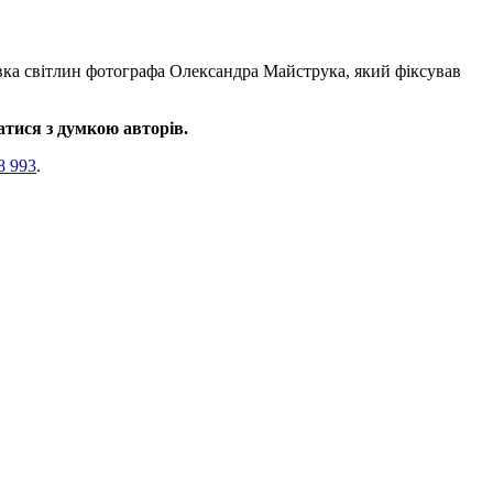
вка світлин фотографа Олександра Майструка, який фіксував
атися з думкою авторів.
8 993
.