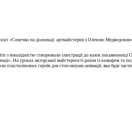
кт «Сонечко на долоньці: артмайстерня з Оленою Медведєвою», як
ти з інвалідністю створювали ілюстрації до казок письменниці 
ьці». На уроках акторської майстерності разом із казкарем та 
и пластилінових героїв для стоп-моушн-анімації, яка буде части