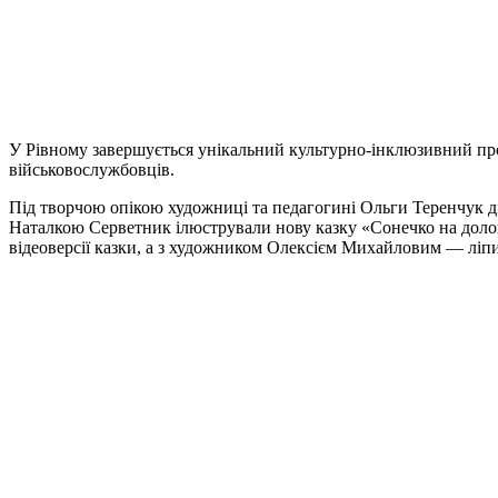
У Рівному завершується унікальний культурно-інклюзивний проє
військовослужбовців.
Під творчою опікою художниці та педагогині Ольги Теренчук ді
Наталкою Серветник ілюстрували нову казку «Сонечко на долон
відеоверсії казки, а з художником Олексієм Михайловим — ліпил