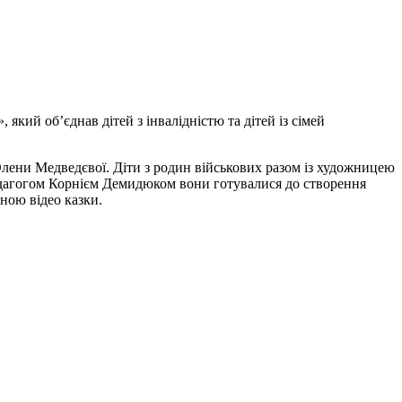
ий об’єднав дітей з інвалідністю та дітей із сімей
Олени Медведєвої. Діти з родин військових разом із художницею
педагогом Корнієм Демидюком вони готувалися до створення
ною відео казки.