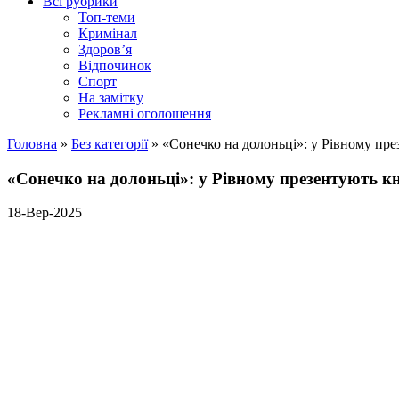
Всі рубрики
Топ-теми
Кримінал
Здоров’я
Відпочинок
Спорт
На замітку
Рекламні оголошення
Головна
»
Без категорії
»
«Сонечко на долоньці»: у Рівному през
«Сонечко на долоньці»: у Рівному презентують кн
18-Вер-2025