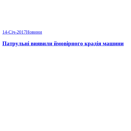
14-Січ-2017
Новини
Патрульні виявили ймовірного крадія машини