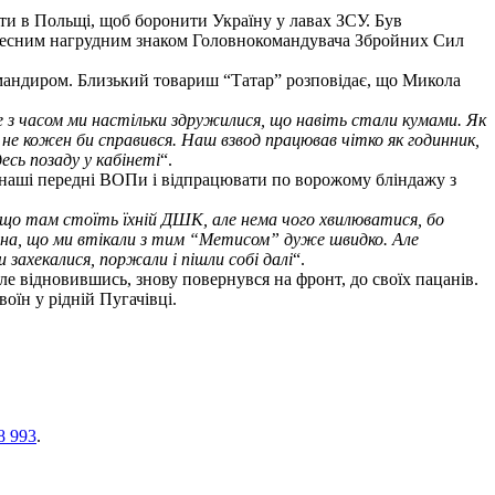
ти в Польщі, щоб боронити Україну у лавах ЗСУ. Був
почесним нагрудним знаком Головнокомандувача Збройних Сил
командиром. Близький товариш “Татар” розповідає, що Микола
але з часом ми настільки здружилися, що навіть стали кумами. Як
м не кожен би справився. Наш взвод працював чітко як годинник,
десь позаду у кабінеті
“.
а наші передні ВОПи і відпрацювати по ворожому бліндажу з
, що там стоїть їхній ДШК, але нема чого хвилюватися, бо
жна, що ми втікали з тим “Метисом” дуже швидко. Але
и захекалися, поржали і пішли собі далі
“.
е відновившись, знову повернувся на фронт, до своїх пацанів.
оїн у рідній Пугачівці.
8 993
.