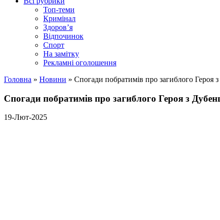
Всі рубрики
Топ-теми
Кримінал
Здоров’я
Відпочинок
Спорт
На замітку
Рекламні оголошення
Головна
»
Новини
»
Спогади побратимів про загиблого Героя 
Спогади побратимів про загиблого Героя з Дубе
19-Лют-2025