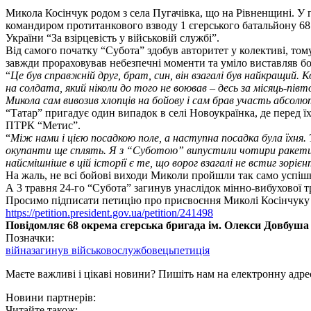
Микола Косінчук родом з села Пугачівка, що на Рівненщині. У 
командиром протитанкового взводу 1 єгерського батальйону 6
України “За взірцевість у військовій службі”.
Від самого початку “Субота” здобув авторитет у колективі, то
завжди прораховував небезпечні моменти та уміло виставляв бой
“
Це був справжній друг, брат, син, він взагалі був найкращий. 
на солдата, який ніколи до того не воював – десь за місяць-пів
Микола сам вивозив хлопців на бойову і сам брав участь абсолютн
“Татар” пригадує один випадок в селі Новоукраїнка, де перед 
ПТРК “Метис”.
“
Між нами і цією посадкою поле, а наступна посадка була їхня.
окупанти ще сплять. Я з “Суботою” випустили чотири ракети п
найсмішніше в цій історії є те, що ворог взагалі не встиг зоріє
На жаль, не всі бойові виходи Миколи пройшли так само успішн
А 3 травня 24-го “Субота” загинув унаслідок мінно-вибухової 
Просимо підписати петицію про присвоєння Миколі Косінчуку 
https://petition.president.gov.ua/petition/241498
Повідомляє 68 окрема єгерська бригада ім. Олекси Довбуш
Позначки:
війна
загинув військовослужбовець
петиція
Маєте важливі і цікаві новини? Пишіть нам на електронну адре
Новини партнерів:
Читайте також: