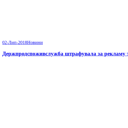
02-Лип-2018
Новини
Держпродспоживслужба штрафувала за рекламу 