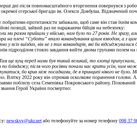
перші дні після повномасштабного вторгнення повернувся з робо
8 окремої єгерської бригади ім. Олекси Довбуша. Відзначений 
му побратими-протитанкісти забажали, щоб саме він став їхнім 
ові позиції, зайвий раз не наражаючи бійців на небезпеку:
Коли ми разом прийшли у військо, нам було по 27 років. Не зразу, 
тора на плечі “Суботи” впало командування цілим взводом, а з ци
о у всіх виїздах, він не з тих командирів, які би відсиджувалися 
їхнім підрозділом стояло завдання вийти двома групами полем н
 Там ще кущ перед нами був такий великий, то хлопці припускали
о бліндажу, після чого росіяни почали нас крити усім, чим мо
нтуватися, бо крив між посадками, де в принципі нікого не було. М
о. Влітку 2022 року він отримав осколкове поранення голови. Ал
травми поблизу села Семенівка Покровського району. Похований в
звання Герой України посмертно:
а
су:
newskvv@ukr.net
або телефонуйте за номер телефону
098 37 9