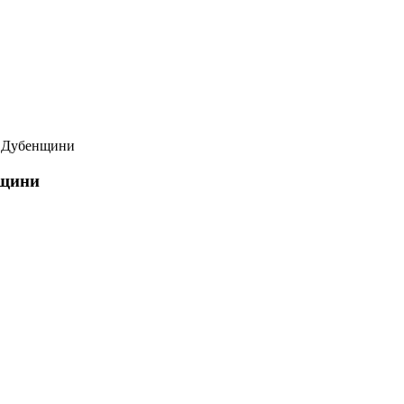
з Дубенщини
нщини