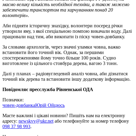
маємо велику кількість необхідної техніки, а також можемо
забезпечити транспортом та харчуванням понад 20
волонтерів».
Аби підняти історичну знахідку, волонтери посеред річки
утворили яму, з якої спеціальною помпою викачали воду. Далі
працювали над тим, аби викопати із піску човен-довбанку.
За словами археологів, через значні уламки човна, важко
встановити його точний вік. Однак, за першими
спостереженнями йому точно більше 100 років. Судно
виготовлене із цільного стовбура дерева, вагою 3 тонн.
Далі у планах – радіовуглецевий аналіз човна, аби дізнатися
точний вік дерева та встановити іншу додаткову інформацію.
Повідомляє пресслужба Рівненської ОДА
Позначки:
човен-довбанка
Юрій Ойцюсь
Маєте важливі і цікаві новини? Пишіть нам на електронну
адресу:
newskvv@ukr.net
або телефонуйте за номер телефону
098 37 98 993
.