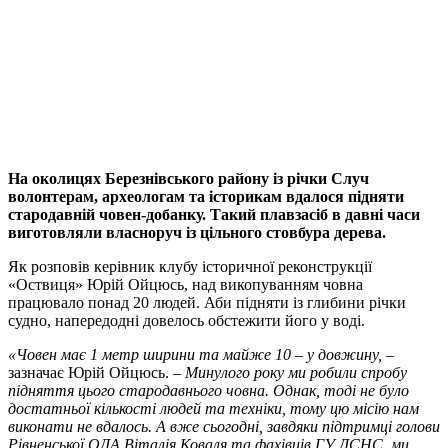
На околицях Березнівського району із річки Случ
волонтерам, археологам та історикам вдалося підняти
стародавній човен-добанку. Такий плавзасіб в давні часи
виготовляли власноруч із цільного стовбура дерева.
Як розповів керівник клубу історичної реконструкції
«Оствиця» Юрій Ойцюсь, над викопуванням човна
працювало понад 20 людей. Аби підняти із глибини річки
судно, напередодні довелось обстежити його у воді.
«Човен має 1 метр ширини та майже 10 – у довжину,
–
зазначає Юрій Ойцюсь. –
Минулого року ми робили спробу
підняття цього стародавнього човна. Однак, тоді не було
достатньої кількості людей та техніки, тому цю місію нам
виконати не вдалось. А вже сьогодні, завдяки підтримці голови
Рівненської ОДА Віталія Коваля та фахівців ГУ ДСНС, ми