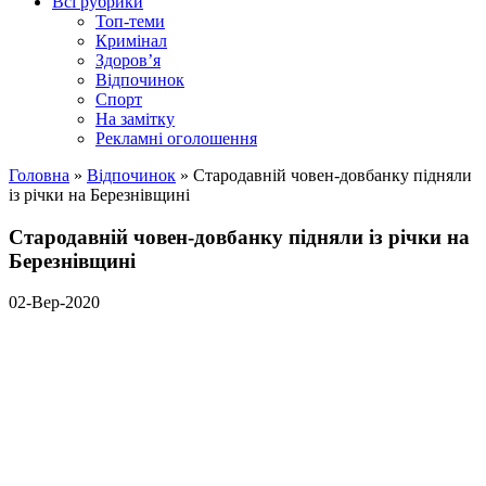
Всі рубрики
Топ-теми
Кримінал
Здоров’я
Відпочинок
Спорт
На замітку
Рекламні оголошення
Головна
»
Відпочинок
»
Стародавній човен-довбанку підняли
із річки на Березнівщині
Стародавній човен-довбанку підняли із річки на
Березнівщині
02-Вер-2020