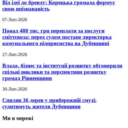
Від ідеї до бренду: Корецька громада формує
свою впізнаваність
07-Лип-2026
Понад 400 тис. грн переплати за послуги
сміттєвоза: перед судом постане директорка
комунального підприємства на Дубенщині
27-Лип-2026
Влада, бізнес та інституції розвитку обговорили
спільні виклики та перспективи розвитку
громад Рівненщини
30-Лип-2026
Спиляв 36 дерев у прибережній смузі:
судитимуть жителя Дубенщини
Ми в мережі