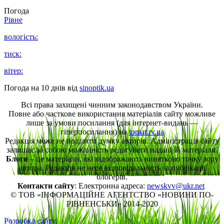
Погода
Рівне
вологість:
тиск:
вітер:
Погода на 10 днів від
sinoptik.ua
Всі права захищені чинним законодавством України.
Повне або часткове використання матеріалів сайту можливе
лише за умови посилання (для інтернет-видань —
гіперпосилання) на
tomat.rv.ua
Редакція може не поділяти думку авторів. Адміністрація сайту
залишає за собою можливість редагувати надані їй матеріали.
Блоги
– це матеріали, які відображають винятково точку зору
автора. Редакція не несе відповідальність за публікації
блогерів.
Контакти сайту
: Електронна адреса:
newskvv@ukr.net
© ТОВ «ІНФОРМАЦІЙНЕ АГЕНТСТВО «НОВИНИ ПО-
РІВНЕНСЬКИ» 2014-2020
Розробка сайту.