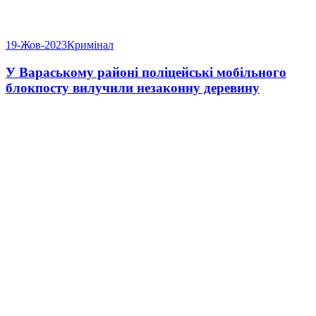
19-Жов-2023
Кримінал
У Вараському районі поліцейські мобільного
блокпосту вилучили незаконну деревину