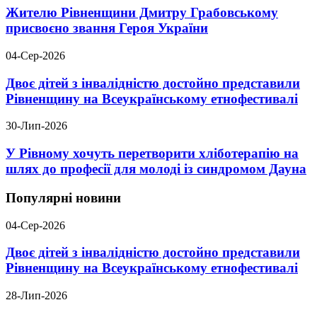
Жителю Рівненщини Дмитру Грабовському
присвоєно звання Героя України
04-Сер-2026
Двоє дітей з інвалідністю достойно представили
Рівненщину на Всеукраїнському етнофестивалі
30-Лип-2026
У Рівному хочуть перетворити хліботерапію на
шлях до професії для молоді із синдромом Дауна
Популярні новини
04-Сер-2026
Двоє дітей з інвалідністю достойно представили
Рівненщину на Всеукраїнському етнофестивалі
28-Лип-2026