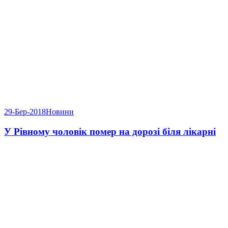
29-Бер-2018
Новини
У Рівному чоловік помер на дорозі біля лікарні