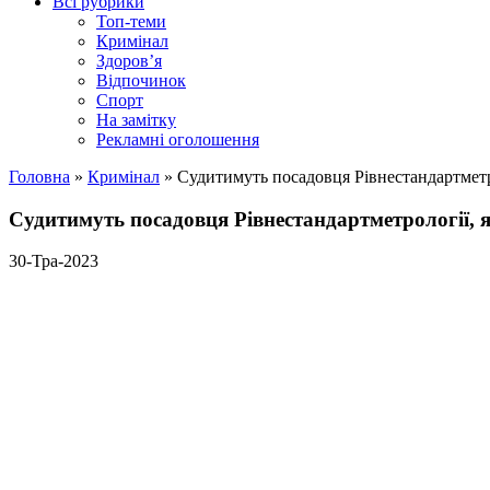
Всі рубрики
Топ-теми
Кримінал
Здоров’я
Відпочинок
Спорт
На замітку
Рекламні оголошення
Головна
»
Кримінал
»
Судитимуть посадовця Рівнестандартметро
Судитимуть посадовця Рівнестандартметрології, 
30-Тра-2023