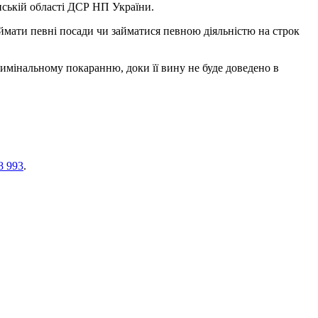
нській області ДСР НП України.
біймати певні посади чи займатися певною діяльністю на строк
римінальному покаранню, доки її вину не буде доведено в
8 993
.