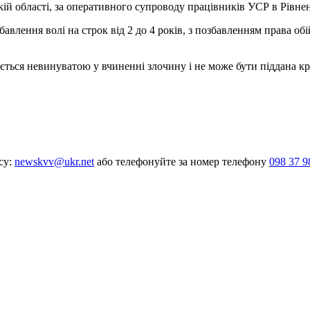
ій області, за оперативного супроводу працівників УСР в Рівне
бавлення волі на строк від 2 до 4 років, з позбавленням права о
ається невинуватою у вчиненні злочину і не може бути піддана к
су:
newskvv@ukr.net
або телефонуйте за номер телефону
098 37 9