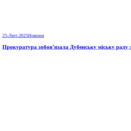
25-Лют-2025
Новини
Прокуратура зобов’язала Дубенську міську раду 