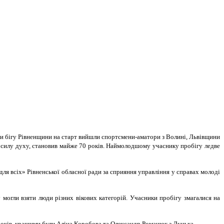
ми бігу Рівненщини на старт вийшли спортсмени-аматори з Волині, Львівщини
ю силу духу, становив майже 70 років. Наймолодшому учаснику пробігу ледве
ля всіх» Рівненської обласної ради за сприяння управління у справах молоді
могли взяти люди різних вікових категорій. Учасники пробігу змагалися на
3 років, кращими були Аліна Коробова та Олександр Романюк з Луцька.