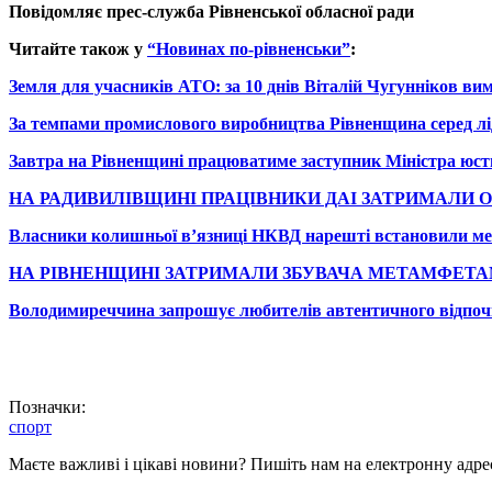
Повідомляє прес-служба Рівненської обласної ради
Читайте також у
“Новинах по-рівненськи”
:
Земля для учасників АТО: за 10 днів Віталій Чугунніков вим
За темпами промислового виробництва Рівненщина серед лі
Завтра на Рівненщині працюватиме заступник Міністра юст
НА РАДИВИЛІВЩИНІ ПРАЦІВНИКИ ДАІ ЗАТРИМАЛИ ОС
Власники колишньої в’язниці НКВД нарешті встановили мемо
НА РІВНЕНЩИНІ ЗАТРИМАЛИ ЗБУВАЧА МЕТАМФЕТА
Володимиреччина запрошує любителів автентичного відпоч
Позначки:
спорт
Маєте важливі і цікаві новини? Пишіть нам на електронну адре