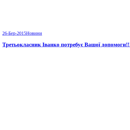
26-Бер-2015
Новини
Третьокласник Іванко потребує Вашої допомоги!!