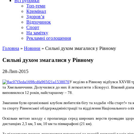
Всі рубрики
Топ-теми
Кримінал
Здоров’я
Відпочинок
Спорт
На замітку
Рекламні оголошення
Головна
»
Новини
»
Сильні духом змагалися у Рівному
Сильні духом змагалися у Рівному
28-Лип-2015
У неділю в Рівному відбувся ХХVIII 
та Хмельниччини. Долучилися до них й легкоатлети з Білорусі. Віковий діа
виповнилося 12 років, найстаршому – 78.
Змагання були організовані клубом любителів бігу та ходьби «На старт!» та
та спорту Рівненської облдержадміністрації та відділення Національного олім
Оскільки метою заходу є пропаганда серед широких верств громадян здоров
дистанціях 2,5 км, 5 км, 10 км та півмарафоні (21 км).
За підсумками змагань визначилися переможці на кожній дистанції в усіх віко