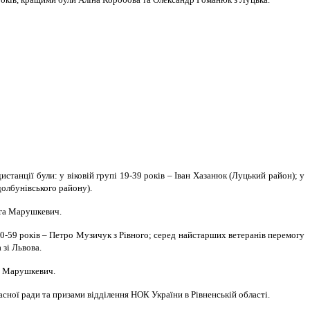
станції були: у віковій групі 19-39 років – Іван Хазанюк (Луцький район); у
Здолбунівського району).
льга Марушкевич.
 40-59 років – Петро Музичук з Рівного; серед найстарших ветеранів перемогу
 зі Львова.
ла Марушкевич.
ної ради та призами відділення НОК України в Рівненській області.