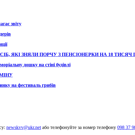
агає звіту
дерів
иції
ІБ, ЯКІ ЗНЯЛИ ПОРЧУ З ПЕНСІОНЕРКИ НА 18 ТИСЯЧ
ріальну дошку на стіні будівлі
МІНУ
инку на фестиваль грибів
су:
newskvv@ukr.net
або телефонуйте за номер телефону
098 37 9