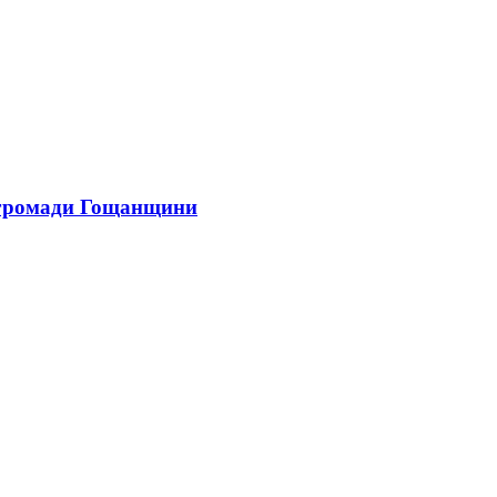
 у громади Гощанщини