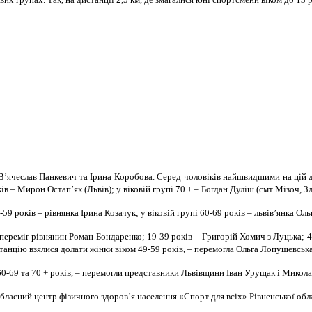
 В’ячеслав Панкевич та Ірина Коробова. Серед чоловіків найшвидшими на цій ди
ків – Мирон Остап’як (Львів); у віковій групі 70 + – Богдан Дуліш (смт Мізоч, 
9 років – рівнянка Ірина Козачук; у віковій групі 60-69 років – львів’янка О
– переміг рівнянин Роман Бондаренко; 19-39 років – Григорій Хомич з Луцька;
анцію взялися долати жінки віком 49-59 років, – перемогла Ольга Лопушевська
 60-69 та 70 + років, – перемогли представники Львівщини Іван Урущак і Мико
асний центр фізичного здоров’я населення «Спорт для всіх» Рівненської облас