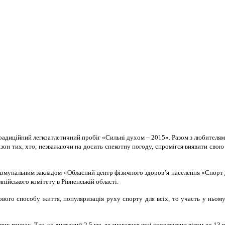
традиційний легкоатлетичний пробіг «Сильні духом – 2015». Разом з любителя
пазон тих, хто, незважаючи на досить спекотну погоду, спромігся виявити сво
 комунальним закладом «Обласний центр фізичного здоров’я населення «Спорт д
пійського комітету в Рівненській області.
ого способу життя, популяризація руху спорту для всіх, то участь у ньому 
вих групах. Так, на дистанції 2,5 км, де змагалися юні спортсмени віком до 1