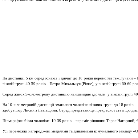
На дистанції 5 км серед юнаків і дівчат до 18 років перемогли теж лучани –
віковій групі 40-59 років – Петро Михальчук (Рівне); у віковій групі 60-69 ро
Серед жінок 5-кілометрову дистанцію найшвидше здолали: у віковій групі 40-5
На 10-кілометровій дистанції змагалися чоловіки вікових груп: до 18 років 
здобув Ігор Лисий з Львівщини. Серед представниць прекрасної статі цю дист
Півмарафон бігли чоловіки: 19-39 років – переміг рівнянин Тарас Нагорний;
Усі переможці нагороджені медалями та дипломами комунального закладу «Обл