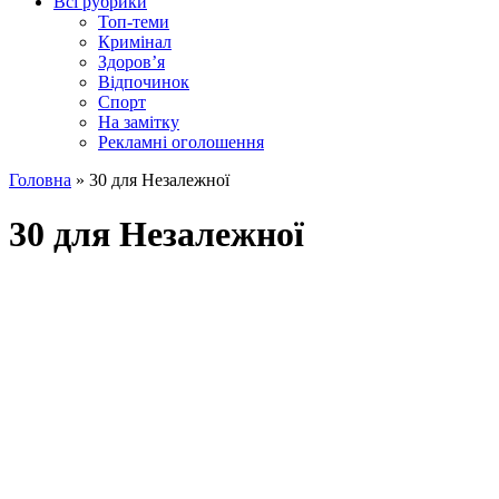
Всі рубрики
Топ-теми
Кримінал
Здоров’я
Відпочинок
Спорт
На замітку
Рекламні оголошення
Головна
»
30 для Незалежної
30 для Незалежної