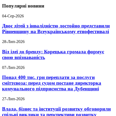
Популярні новини
04-Сер-2026
Двоє дітей з інвалідністю достойно представили
Рівненщину на Всеукраїнському етнофестивалі
28-Лип-2026
Від ідеї до бренду: Корецька громада формує
свою впізнаваність
07-Лип-2026
Понад 400 тис. грн переплати за послуги
сміттєвоза: перед судом постане директорка
комунального підприємства на Дубенщині
27-Лип-2026
Влада, бізнес та інституції розвитку обговорили
спільні виклики та перспективи розвитку