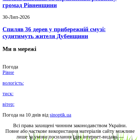
громад Рівненщини
30-Лип-2026
Спиляв 36 дерев у прибережній смузі:
судитимуть жителя Дубенщини
Ми в мережі
Погода
Рівне
вологість:
тиск:
вітер:
Погода на 10 днів від
sinoptik.ua
Всі права захищені чинним законодавством України.
Повне або часткове використання матеріалів сайту можливе
лише за умови посилання (для інтернет-видань —