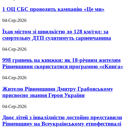
1 ОЦ СБС проводить кампанію «Це ми»
04-Сер-2026
Їхав містом зі швидкістю до 128 км/год: за
смертельну ДТП судитимуть сарненчанина
04-Сер-2026
998 гривень на книжки: як 18-річним жителям
Рівненщини скористатися програмою «єКнига»
04-Сер-2026
Жителю Рівненщини Дмитру Грабовському
присвоєно звання Героя України
04-Сер-2026
Двоє дітей з інвалідністю достойно представили
Рівненщину на Всеукраїнському етнофестивалі