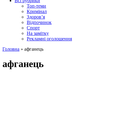
Всі рубрики
Топ-теми
Кримінал
Здоров’я
Відпочинок
Спорт
На замітку
Рекламні оголошення
Головна
»
афганець
афганець