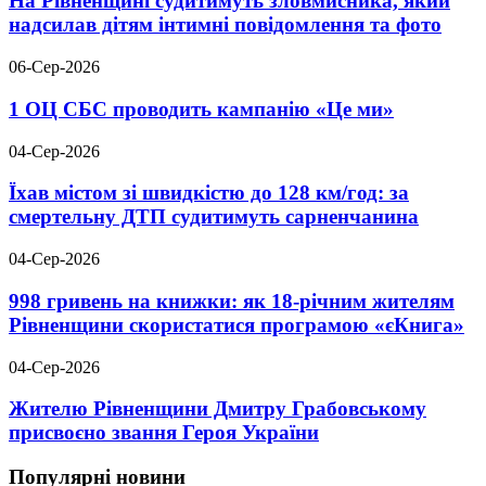
На Рівненщині судитимуть зловмисника, який
надсилав дітям інтимні повідомлення та фото
06-Сер-2026
1 ОЦ СБС проводить кампанію «Це ми»
04-Сер-2026
Їхав містом зі швидкістю до 128 км/год: за
смертельну ДТП судитимуть сарненчанина
04-Сер-2026
998 гривень на книжки: як 18-річним жителям
Рівненщини скористатися програмою «єКнига»
04-Сер-2026
Жителю Рівненщини Дмитру Грабовському
присвоєно звання Героя України
Популярні новини