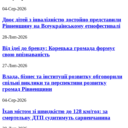
04-Сер-2026
Двоє дітей з інвалідністю достойно представили
Рівненщину на Всеукраїнському етнофестивалі
28-Лип-2026
Від ідеї до бренду: Корецька громада формує
свою впізнаваність
27-Лип-2026
Влада, бізнес та інституції розвитку обговорили
спільні виклики та перспективи розвитку
громад Рівненщини
04-Сер-2026
Їхав містом зі швидкістю до 128 км/год: за
смертельну ДТП судитимуть сарненчанина