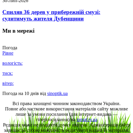
30-Лип-2026
Спиляв 36 дерев у прибережній смузі:
судитимуть жителя Дубенщини
Ми в мережі
Погода
Рівне
вологість:
тиск:
вітер:
Погода на 10 днів від
sinoptik.ua
Всі права захищені чинним законодавством України.
Повне або часткове використання матеріалів сайту можливе
лише за умови посилання (для інтернет-видань —
гіперпосилання) на
tomat.rv.ua
Редакція може не поділяти думку авторів. Адміністрація сайту
залишає за собою можливість редагувати надані їй матеріали.