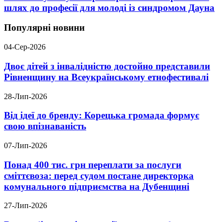
шлях до професії для молоді із синдромом Дауна
Популярні новини
04-Сер-2026
Двоє дітей з інвалідністю достойно представили
Рівненщину на Всеукраїнському етнофестивалі
28-Лип-2026
Від ідеї до бренду: Корецька громада формує
свою впізнаваність
07-Лип-2026
Понад 400 тис. грн переплати за послуги
сміттєвоза: перед судом постане директорка
комунального підприємства на Дубенщині
27-Лип-2026