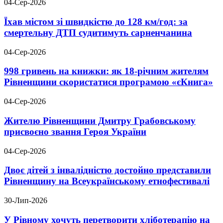
04-Сер-2026
Їхав містом зі швидкістю до 128 км/год: за
смертельну ДТП судитимуть сарненчанина
04-Сер-2026
998 гривень на книжки: як 18-річним жителям
Рівненщини скористатися програмою «єКнига»
04-Сер-2026
Жителю Рівненщини Дмитру Грабовському
присвоєно звання Героя України
04-Сер-2026
Двоє дітей з інвалідністю достойно представили
Рівненщину на Всеукраїнському етнофестивалі
30-Лип-2026
У Рівному хочуть перетворити хліботерапію на