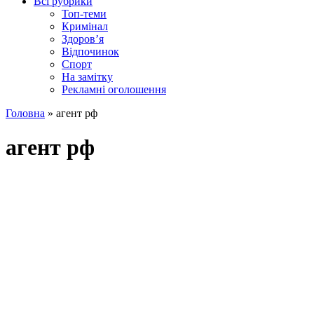
Всі рубрики
Топ-теми
Кримінал
Здоров’я
Відпочинок
Спорт
На замітку
Рекламні оголошення
Головна
»
агент рф
агент рф