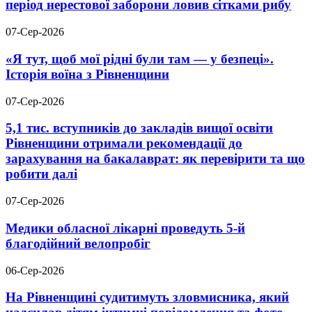
період нерестової заборони ловив сітками рибу
07-Сер-2026
«Я тут, щоб мої рідні були там — у безпеці».
Історія воїна з Рівненщини
07-Сер-2026
5,1 тис. вступників до закладів вищої освіти
Рівненщини отримали рекомендації до
зарахування на бакалаврат: як перевірити та що
робити далі
07-Сер-2026
Медики обласної лікарні проведуть 5-й
благодійний велопробіг
06-Сер-2026
На Рівненщині судитимуть зловмисника, який