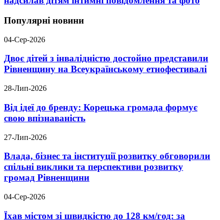
надсилав дітям інтимні повідомлення та фото
Популярні новини
04-Сер-2026
Двоє дітей з інвалідністю достойно представили
Рівненщину на Всеукраїнському етнофестивалі
28-Лип-2026
Від ідеї до бренду: Корецька громада формує
свою впізнаваність
27-Лип-2026
Влада, бізнес та інституції розвитку обговорили
спільні виклики та перспективи розвитку
громад Рівненщини
04-Сер-2026
Їхав містом зі швидкістю до 128 км/год: за