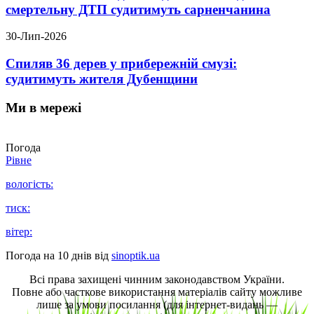
смертельну ДТП судитимуть сарненчанина
30-Лип-2026
Спиляв 36 дерев у прибережній смузі:
судитимуть жителя Дубенщини
Ми в мережі
Погода
Рівне
вологість:
тиск:
вітер:
Погода на 10 днів від
sinoptik.ua
Всі права захищені чинним законодавством України.
Повне або часткове використання матеріалів сайту можливе
лише за умови посилання (для інтернет-видань —