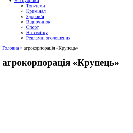
Всі рубрики
Топ-теми
Кримінал
Здоров’я
Відпочинок
Спорт
На замітку
Рекламні оголошення
Головна
»
агрокорпорація «Крупець»
агрокорпорація «Крупець»