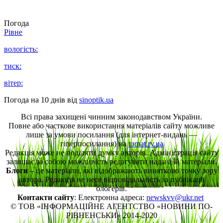
Погода
Рівне
вологість:
тиск:
вітер:
Погода на 10 днів від
sinoptik.ua
Всі права захищені чинним законодавством України.
Повне або часткове використання матеріалів сайту можливе
лише за умови посилання (для інтернет-видань —
гіперпосилання) на
tomat.rv.ua
Редакція може не поділяти думку авторів. Адміністрація сайту
залишає за собою можливість редагувати надані їй матеріали.
Блоги
– це матеріали, які відображають винятково точку зору
автора. Редакція не несе відповідальність за публікації
блогерів.
Контакти сайту
: Електронна адреса:
newskvv@ukr.net
© ТОВ «ІНФОРМАЦІЙНЕ АГЕНТСТВО «НОВИНИ ПО-
РІВНЕНСЬКИ» 2014-2020