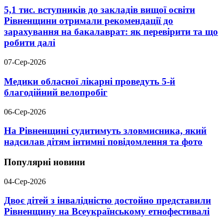
5,1 тис. вступників до закладів вищої освіти
Рівненщини отримали рекомендації до
зарахування на бакалаврат: як перевірити та що
робити далі
07-Сер-2026
Медики обласної лікарні проведуть 5-й
благодійний велопробіг
06-Сер-2026
На Рівненщині судитимуть зловмисника, який
надсилав дітям інтимні повідомлення та фото
Популярні новини
04-Сер-2026
Двоє дітей з інвалідністю достойно представили
Рівненщину на Всеукраїнському етнофестивалі