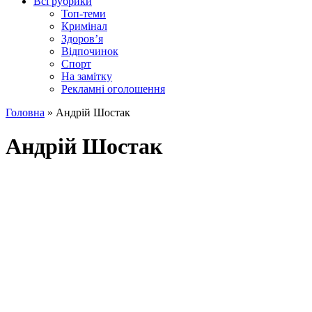
Всі рубрики
Топ-теми
Кримінал
Здоров’я
Відпочинок
Спорт
На замітку
Рекламні оголошення
Головна
»
Андрій Шостак
Андрій Шостак