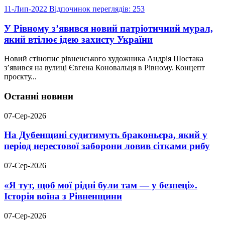
11-Лип-2022
Відпочинок
переглядів: 253
У Рівному з’явився новий патріотичний мурал,
який втілює ідею захисту України
Новий стінопис рівненського художника Андрія Шостака
з’явився на вулиці Євгена Коновальця в Рівному. Концепт
проєкту...
Останні новини
07-Сер-2026
На Дубенщині судитимуть браконьєра, який у
період нерестової заборони ловив сітками рибу
07-Сер-2026
«Я тут, щоб мої рідні були там — у безпеці».
Історія воїна з Рівненщини
07-Сер-2026