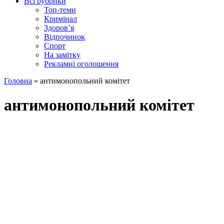
Всі рубрики
Топ-теми
Кримінал
Здоров’я
Відпочинок
Спорт
На замітку
Рекламні оголошення
Головна
»
антимонопольний комітет
антимонопольний комітет