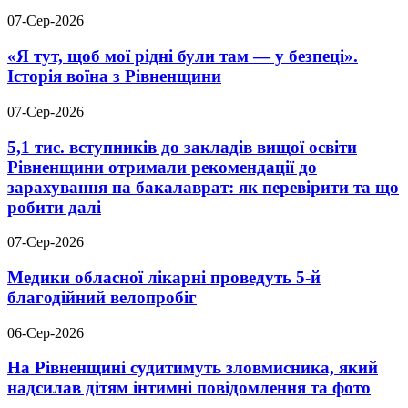
07-Сер-2026
«Я тут, щоб мої рідні були там — у безпеці».
Історія воїна з Рівненщини
07-Сер-2026
5,1 тис. вступників до закладів вищої освіти
Рівненщини отримали рекомендації до
зарахування на бакалаврат: як перевірити та що
робити далі
07-Сер-2026
Медики обласної лікарні проведуть 5-й
благодійний велопробіг
06-Сер-2026
На Рівненщині судитимуть зловмисника, який
надсилав дітям інтимні повідомлення та фото