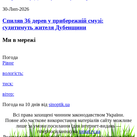
30-Лип-2026
Спиляв 36 дерев у прибережній смузі:
судитимуть жителя Дубенщини
Ми в мережі
Погода
Рівне
вологість:
тиск:
вітер:
Погода на 10 днів від
sinoptik.ua
Всі права захищені чинним законодавством України.
Повне або часткове використання матеріалів сайту можливе
лише за умови посилання (для інтернет-видань —
гіперпосилання) на
tomat.rv.ua
Редакція може не поділяти думку авторів. Адміністрація сайту