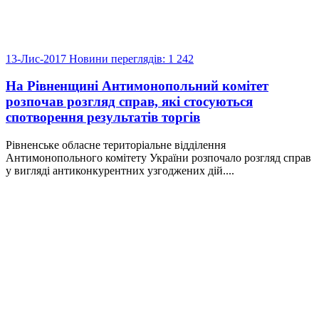
13-Лис-2017
Новини
переглядів: 1 242
На Рівненщині Антимонопольний комітет
розпочав розгляд справ, які стосуються
спотворення результатів торгів
Рівненське обласне територіальне відділення
Антимонопольного комітету України розпочало розгляд справ
у вигляді антиконкурентних узгоджених дій....