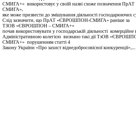
СМИГА+» використовує у своїй назві схоже позначення П
СМИГА»,
яке може призвести до змішування діяльності господарюючих су
Слід зазначити, що ПрАТ «ЄВРОШПОН-СМИГА» раніше за
ТЗОВ «ЄВРОШПОН – СМИГА+»
почав використовувати у господарській діяльності комерційне 
Адміністративною колегією визнано такі дії ТзОВ «ЄВРОШП
СМИГА+» порушенням статті 4
Закону України «Про захист віднедобросовісної конкуренції»,...