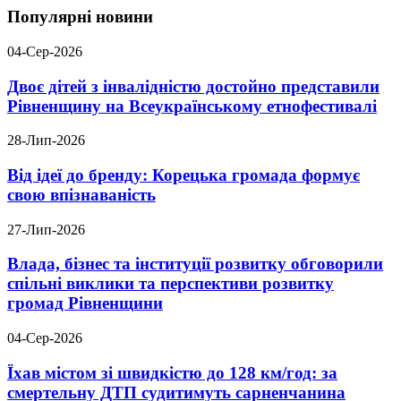
Популярні новини
04-Сер-2026
Двоє дітей з інвалідністю достойно представили
Рівненщину на Всеукраїнському етнофестивалі
28-Лип-2026
Від ідеї до бренду: Корецька громада формує
свою впізнаваність
27-Лип-2026
Влада, бізнес та інституції розвитку обговорили
спільні виклики та перспективи розвитку
громад Рівненщини
04-Сер-2026
Їхав містом зі швидкістю до 128 км/год: за
смертельну ДТП судитимуть сарненчанина