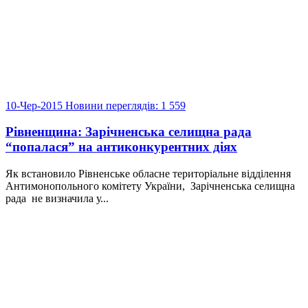
10-Чер-2015
Новини
переглядів: 1 559
Рівненщина: Зарічненська селищна рада
“попалася” на антиконкурентних діях
Як встановило Рівненське обласне територіальне відділення
Антимонопольного комітету України, Зарічненська селищна
рада не визначила у...