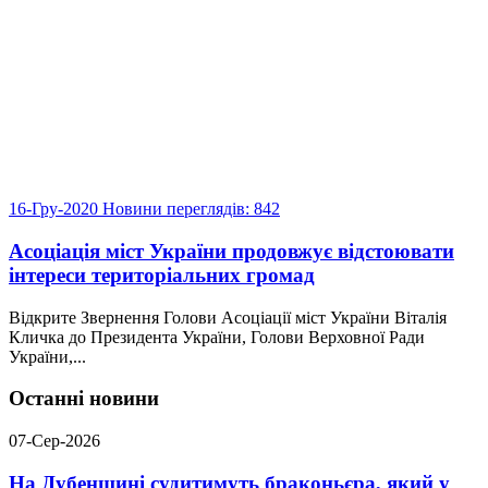
16-Гру-2020
Новини
переглядів: 842
Асоціація міст України продовжує відстоювати
інтереси територіальних громад
Відкрите Звернення Голови Асоціації міст України Віталія
Кличка до Президента України, Голови Верховної Ради
України,...
Останні новини
07-Сер-2026
На Дубенщині судитимуть браконьєра, який у