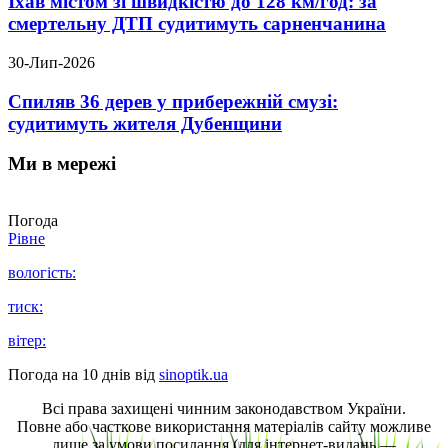
Їхав містом зі швидкістю до 128 км/год: за
смертельну ДТП судитимуть сарненчанина
30-Лип-2026
Спиляв 36 дерев у прибережній смузі:
судитимуть жителя Дубенщини
Ми в мережі
Погода
Рівне
вологість:
тиск:
вітер:
Погода на 10 днів від
sinoptik.ua
Всі права захищені чинним законодавством України.
Повне або часткове використання матеріалів сайту можливе
лише за умови посилання (для інтернет-видань —