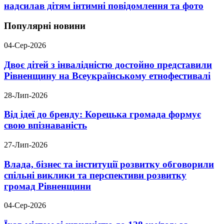
надсилав дітям інтимні повідомлення та фото
Популярні новини
04-Сер-2026
Двоє дітей з інвалідністю достойно представили
Рівненщину на Всеукраїнському етнофестивалі
28-Лип-2026
Від ідеї до бренду: Корецька громада формує
свою впізнаваність
27-Лип-2026
Влада, бізнес та інституції розвитку обговорили
спільні виклики та перспективи розвитку
громад Рівненщини
04-Сер-2026