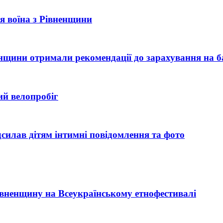
рія воїна з Рівненщини
ненщини отримали рекомендації до зарахування на б
ий велопробіг
силав дітям інтимні повідомлення та фото
Рівненщину на Всеукраїнському етнофестивалі