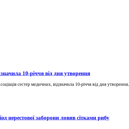
дзначила 10-річчя від дня утворення
ціація сестер медичних, відзначила 10-річчя від дня утворення. 
од нерестової заборони ловив сітками рибу