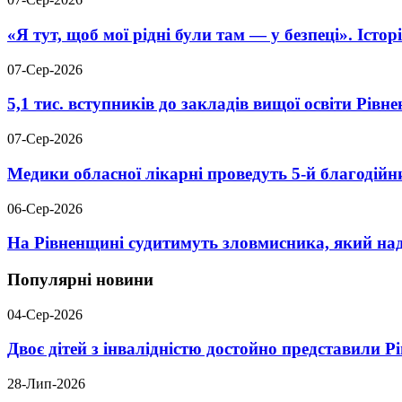
«Я тут, щоб мої рідні були там — у безпеці». Істо
07-Сер-2026
5,1 тис. вступників до закладів вищої освіти Рів
07-Сер-2026
Медики обласної лікарні проведуть 5-й благодійн
06-Сер-2026
На Рівненщині судитимуть зловмисника, який над
Популярні новини
04-Сер-2026
Двоє дітей з інвалідністю достойно представили 
28-Лип-2026