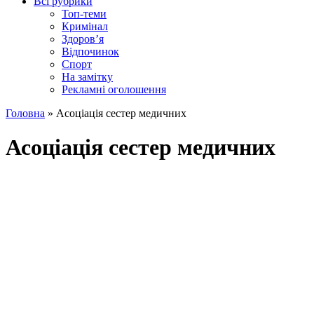
Всі рубрики
Топ-теми
Кримінал
Здоров’я
Відпочинок
Спорт
На замітку
Рекламні оголошення
Головна
»
Асоціація сестер медичних
Асоціація сестер медичних