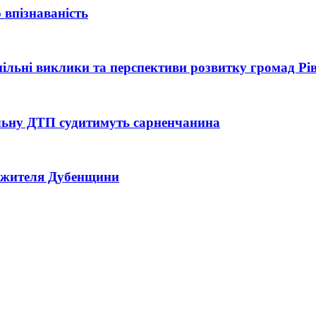
 впізнаваність
 спільні виклики та перспективи розвитку громад Р
тельну ДТП судитимуть сарненчанина
ь жителя Дубенщини