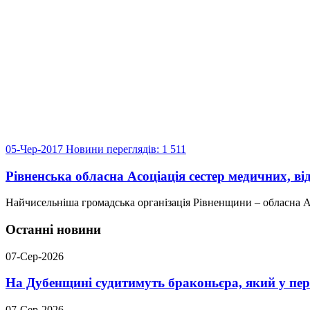
05-Чер-2017
Новини
переглядів: 1 511
Рівненська обласна Асоціація сестер медичних, ві
Найчисельніша громадська організація Рівненщини – обласна Асо
Останні новини
07-Сер-2026
На Дубенщині судитимуть браконьєра, який у пері
07-Сер-2026