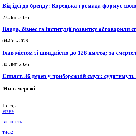
Від ідеї до бренду: Корецька громада формує свою
27-Лип-2026
Влада, бізнес та інституції розвитку обговорили
04-Сер-2026
Їхав містом зі швидкістю до 128 км/год: за смер
30-Лип-2026
Спиляв 36 дерев у прибережній смузі: судитимут
Ми в мережі
Погода
Рівне
вологість:
тиск: