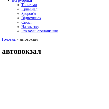
Всі рубрики
Топ-теми
Кримінал
Здоров’я
Відпочинок
Спорт
На замітку
Рекламні оголошення
Головна
»
автовокзал
автовокзал