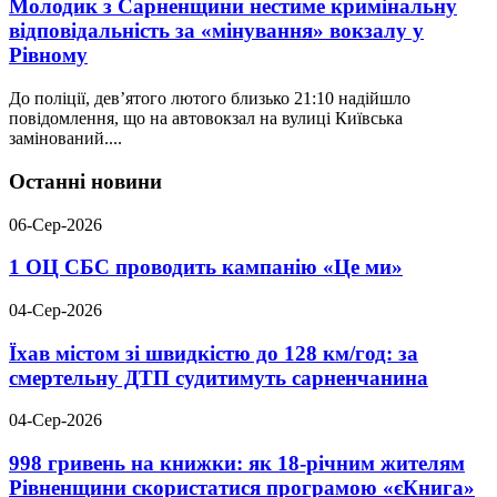
Молодик з Сарненщини нестиме кримінальну
відповідальність за «мінування» вокзалу у
Рівному
До поліції, дев’ятого лютого близько 21:10 надійшло
повідомлення, що на автовокзал на вулиці Київська
замінований....
Останні новини
06-Сер-2026
1 ОЦ СБС проводить кампанію «Це ми»
04-Сер-2026
Їхав містом зі швидкістю до 128 км/год: за
смертельну ДТП судитимуть сарненчанина
04-Сер-2026
998 гривень на книжки: як 18-річним жителям
Рівненщини скористатися програмою «єКнига»