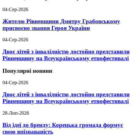
04-Сер-2026
Жителю Рівненщини Дмитру Грабовському
присвоєно звання Героя України
04-Сер-2026
Двоє дітей з інвалідністю достойно представили
Рівненщину на Всеукраїнському етнофестивалі
Популярні новини
04-Сер-2026
Двоє дітей з інвалідністю достойно представили
Рівненщину на Всеукраїнському етнофестивалі
28-Лип-2026
Від ідеї до бренду: Корецька громада формує
свою впізнаваність