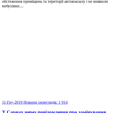
обстеження приміщень та території автовокзалу і не виявили
вибухівки....
11-Гру-2019
Новини
переглядів: 1 914
У Сарнах через повідомлення про замінування