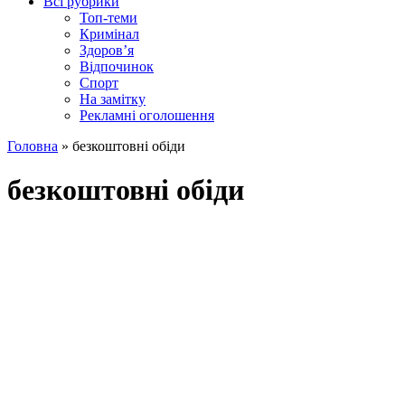
Всі рубрики
Топ-теми
Кримінал
Здоров’я
Відпочинок
Спорт
На замітку
Рекламні оголошення
Головна
»
безкоштовні обіди
безкоштовні обіди