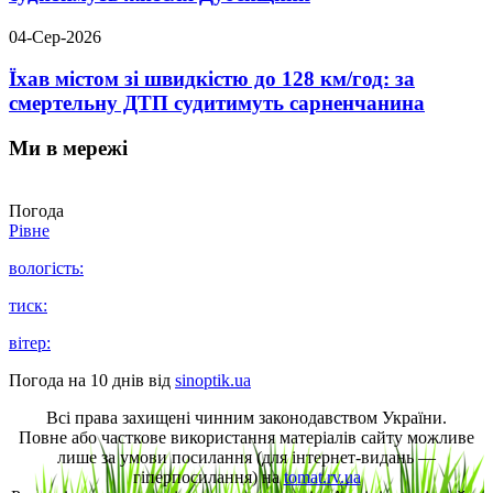
04-Сер-2026
Їхав містом зі швидкістю до 128 км/год: за
смертельну ДТП судитимуть сарненчанина
Ми в мережі
Погода
Рівне
вологість:
тиск:
вітер:
Погода на 10 днів від
sinoptik.ua
Всі права захищені чинним законодавством України.
Повне або часткове використання матеріалів сайту можливе
лише за умови посилання (для інтернет-видань —
гіперпосилання) на
tomat.rv.ua