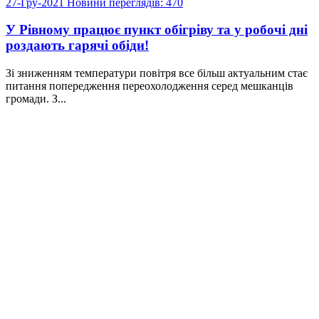
27-Гру-2021
Новини
переглядів: 470
У Рівному працює пункт обігріву та у робочі дні
роздають гарячі обіди!
Зі зниженням температури повітря все більш актуальним стає
питання попередження переохолодження серед мешканців
громади. З...