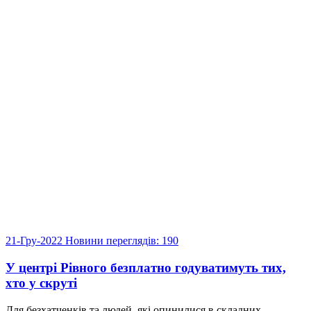
21-Гру-2022
Новини
переглядів: 190
У центрі Рівного безплатно годуватимуть тих,
хто у скруті
Для безхатченків та людей, які опинилися в складних