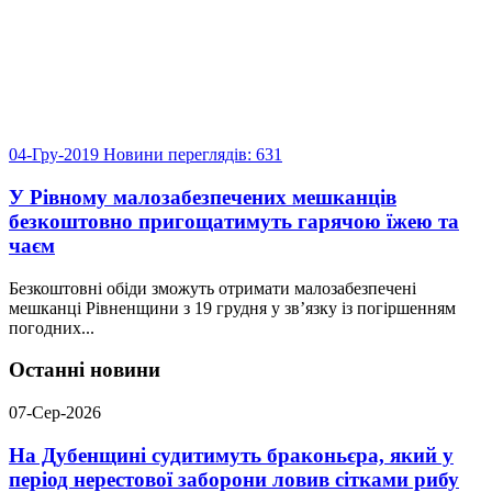
04-Гру-2019
Новини
переглядів: 631
У Рівному малозабезпечених мешканців
безкоштовно пригощатимуть гарячою їжею та
чаєм
Безкоштовні обіди зможуть отримати малозабезпечені
мешканці Рівненщини з 19 грудня у зв’язку із погіршенням
погодних...
Останні новини
07-Сер-2026
На Дубенщині судитимуть браконьєра, який у
період нерестової заборони ловив сітками рибу