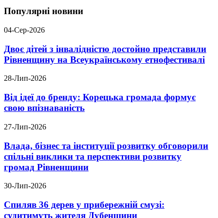
Популярні новини
04-Сер-2026
Двоє дітей з інвалідністю достойно представили
Рівненщину на Всеукраїнському етнофестивалі
28-Лип-2026
Від ідеї до бренду: Корецька громада формує
свою впізнаваність
27-Лип-2026
Влада, бізнес та інституції розвитку обговорили
спільні виклики та перспективи розвитку
громад Рівненщини
30-Лип-2026
Спиляв 36 дерев у прибережній смузі:
судитимуть жителя Дубенщини