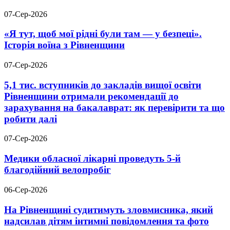
07-Сер-2026
«Я тут, щоб мої рідні були там — у безпеці».
Історія воїна з Рівненщини
07-Сер-2026
5,1 тис. вступників до закладів вищої освіти
Рівненщини отримали рекомендації до
зарахування на бакалаврат: як перевірити та що
робити далі
07-Сер-2026
Медики обласної лікарні проведуть 5-й
благодійний велопробіг
06-Сер-2026
На Рівненщині судитимуть зловмисника, який
надсилав дітям інтимні повідомлення та фото