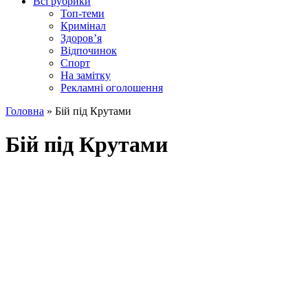
Всі рубрики
Топ-теми
Кримінал
Здоров’я
Відпочинок
Спорт
На замітку
Рекламні оголошення
Головна
»
Бій під Крутами
Бій під Крутами