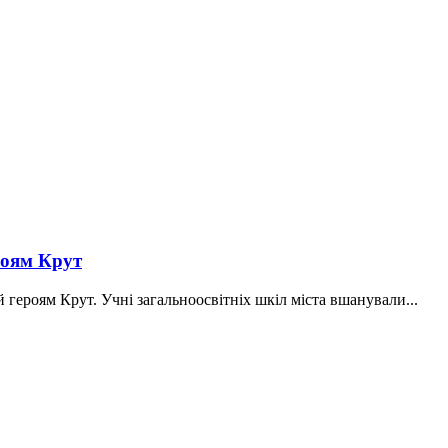
роям Крут
й героям Крут. Учні загальноосвітніх шкіл міста вшанували...