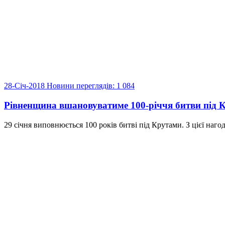
28-Січ-2018
Новини
переглядів: 1 084
Рівненщина вшановуватиме 100-річчя битви під 
29 січня виповнюється 100 років битві під Крутами. З цієї наго