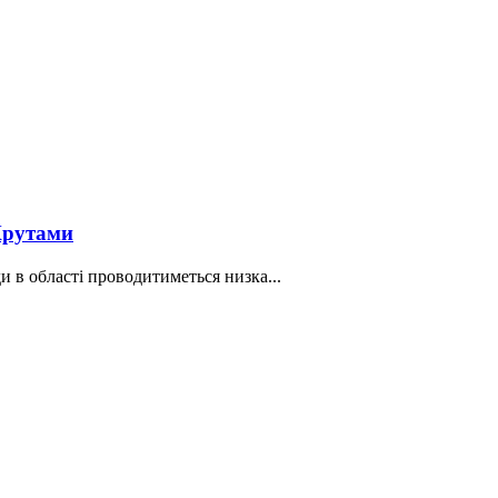
Крутами
ди в області проводитиметься низка...