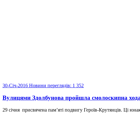
30-Січ-2016
Новини
переглядів: 1 352
Вулицями Здолбунова пройшла смолоскипна ход
29 січня присвячена пам’яті подвигу Героїв-Крутянців. Ці юна