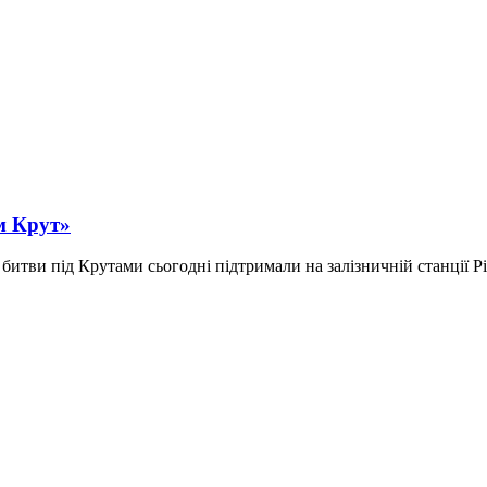
ям Крут»
тви під Крутами сьогодні підтримали на залізничній станції Рів