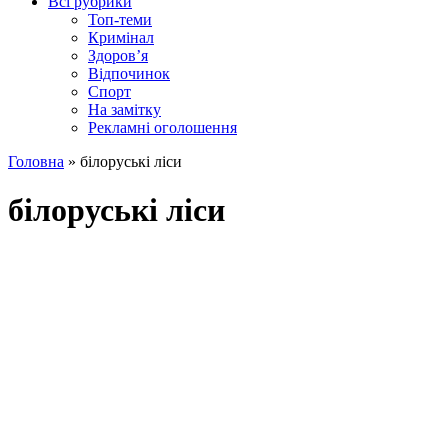
Всі рубрики
Топ-теми
Кримінал
Здоров’я
Відпочинок
Спорт
На замітку
Рекламні оголошення
Головна
»
білоруські ліси
білоруські ліси