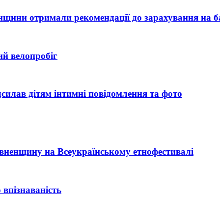
ненщини отримали рекомендації до зарахування на б
ий велопробіг
силав дітям інтимні повідомлення та фото
Рівненщину на Всеукраїнському етнофестивалі
 впізнаваність