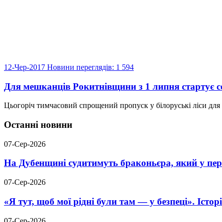
12-Чер-2017
Новини
переглядів: 1 594
Для мешканців Рокитнівщини з 1 липня стартує се
Цьогоріч тимчасовий спрощений пропуск у білоруські ліси для зб
Останні новини
07-Сер-2026
На Дубенщині судитимуть браконьєра, який у пері
07-Сер-2026
«Я тут, щоб мої рідні були там — у безпеці». Істо
07-Сер-2026