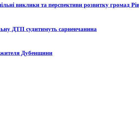
 спільні виклики та перспективи розвитку громад Р
тельну ДТП судитимуть сарненчанина
ь жителя Дубенщини