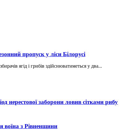
зонний пропуск у ліси Білорусі
ирачів ягід і грибів здійснюватиметься у два...
од нерестової заборони ловив сітками рибу
рія воїна з Рівненщини