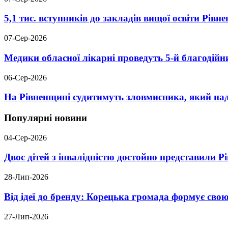
5,1 тис. вступників до закладів вищої освіти Рів
07-Сер-2026
Медики обласної лікарні проведуть 5-й благодійн
06-Сер-2026
На Рівненщині судитимуть зловмисника, який над
Популярні новини
04-Сер-2026
Двоє дітей з інвалідністю достойно представили 
28-Лип-2026
Від ідеї до бренду: Корецька громада формує свою
27-Лип-2026