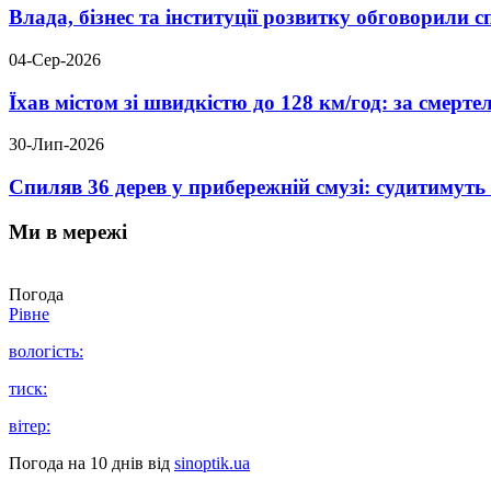
Влада, бізнес та інституції розвитку обговорили
04-Сер-2026
Їхав містом зі швидкістю до 128 км/год: за смер
30-Лип-2026
Спиляв 36 дерев у прибережній смузі: судитимут
Ми в мережі
Погода
Рівне
вологість:
тиск:
вітер:
Погода на 10 днів від
sinoptik.ua