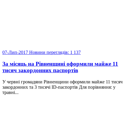
07-Лип-2017
Новини
переглядів: 1 137
За місяць на Рівненщині оформили майже 11
тисяч закордонних паспортів
У червні громадяни Рівненщини оформили майже 11 тисяч
закордонних та 3 тисячі ID-паспортів Для порівняння: у
травні...