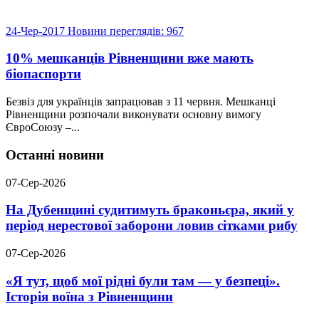
24-Чер-2017
Новини
переглядів: 967
10% мешканців Рівненщини вже мають
біопаспорти
Безвіз для українців запрацював з 11 червня. Мешканці
Рівненщини розпочали виконувати основну вимогу
ЄвроСоюзу –...
Останні новини
07-Сер-2026
На Дубенщині судитимуть браконьєра, який у
період нерестової заборони ловив сітками рибу
07-Сер-2026
«Я тут, щоб мої рідні були там — у безпеці».
Історія воїна з Рівненщини