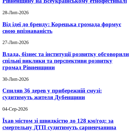
Рівненщину на Всеукраїнському етнофестивалі
28-Лип-2026
Від ідеї до бренду: Корецька громада формує
свою впізнаваність
27-Лип-2026
Влада, бізнес та інституції розвитку обговорили
спільні виклики та перспективи розвитку
громад Рівненщини
30-Лип-2026
Спиляв 36 дерев у прибережній смузі:
судитимуть жителя Дубенщини
04-Сер-2026
Їхав містом зі швидкістю до 128 км/год: за
смертельну ДТП судитимуть сарненчанина