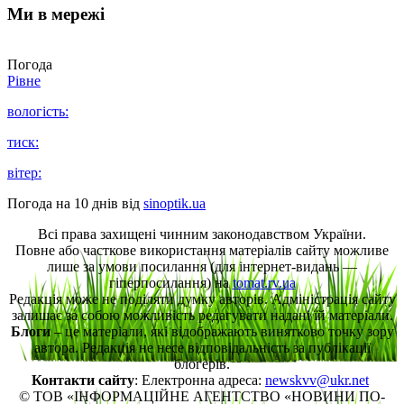
Ми в мережі
Погода
Рівне
вологість:
тиск:
вітер:
Погода на 10 днів від
sinoptik.ua
Всі права захищені чинним законодавством України.
Повне або часткове використання матеріалів сайту можливе
лише за умови посилання (для інтернет-видань —
гіперпосилання) на
tomat.rv.ua
Редакція може не поділяти думку авторів. Адміністрація сайту
залишає за собою можливість редагувати надані їй матеріали.
Блоги
– це матеріали, які відображають винятково точку зору
автора. Редакція не несе відповідальність за публікації
блогерів.
Контакти сайту
: Електронна адреса:
newskvv@ukr.net
© ТОВ «ІНФОРМАЦІЙНЕ АГЕНТСТВО «НОВИНИ ПО-