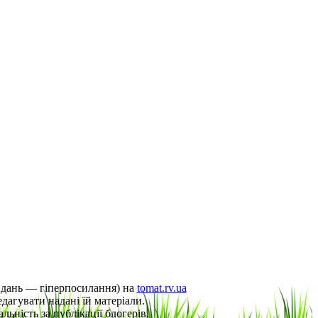
видань — гіперпосилання) на
tomat.rv.ua
дагувати надані їй матеріали.
льність за публікації блогерів.