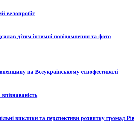
ий велопробіг
силав дітям інтимні повідомлення та фото
Рівненщину на Всеукраїнському етнофестивалі
 впізнаваність
 спільні виклики та перспективи розвитку громад Р