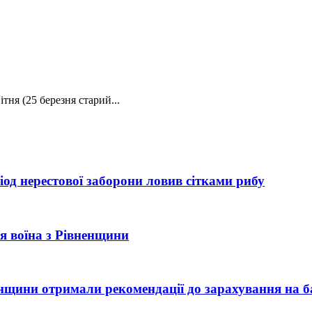
ітня (25 березня старий...
од нерестової заборони ловив сітками рибу
рія воїна з Рівненщини
ненщини отримали рекомендації до зарахування на б