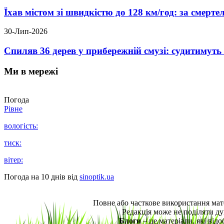
Їхав містом зі швидкістю до 128 км/год: за смер
30-Лип-2026
Спиляв 36 дерев у прибережній смузі: судитимут
Ми в мережі
Погода
Рівне
вологість:
тиск:
вітер:
Погода на 10 днів від
sinoptik.ua
Повне або часткове використання мат
Редакція може не поділяти ду
Блоги
– це матеріали, які від