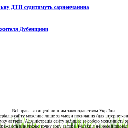
тельну ДТП судитимуть сарненчанина
ь жителя Дубенщини
Всі права захищені чинним законодавством України.
еріалів сайту можливе лише за умови посилання (для інтернет-
мку авторів. Адміністрація сайту залишає за собою можливість ре
ображають винятково точку зору автора. Редакція не несе відповіда