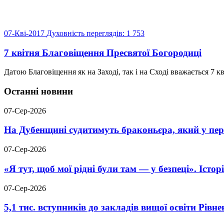
07-Кві-2017
Духовність
переглядів: 1 753
7 квітня Благовіщення Пресвятої Богородиці
Датою Благовіщення як на Заході, так і на Сході вважається 7 кв
Останні новини
07-Сер-2026
На Дубенщині судитимуть браконьєра, який у пері
07-Сер-2026
«Я тут, щоб мої рідні були там — у безпеці». Істо
07-Сер-2026
5,1 тис. вступників до закладів вищої освіти Рів