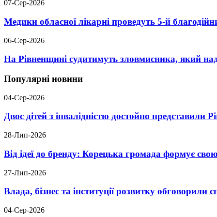
07-Сер-2026
Медики обласної лікарні проведуть 5-й благодійн
06-Сер-2026
На Рівненщині судитимуть зловмисника, який над
Популярні новини
04-Сер-2026
Двоє дітей з інвалідністю достойно представили 
28-Лип-2026
Від ідеї до бренду: Корецька громада формує свою
27-Лип-2026
Влада, бізнес та інституції розвитку обговорили
04-Сер-2026