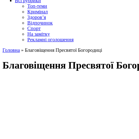
Всі рубрики
Топ-теми
Кримінал
Здоров’я
Відпочинок
Спорт
На замітку
Рекламні оголошення
Головна
»
Благовіщення Пресвятої Богородиці
Благовіщення Пресвятої Бого