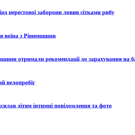
од нерестової заборони ловив сітками рибу
рія воїна з Рівненщини
ненщини отримали рекомендації до зарахування на б
ий велопробіг
силав дітям інтимні повідомлення та фото