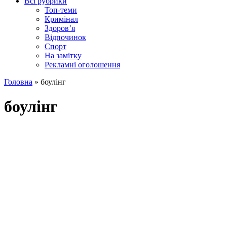
Всі рубрики
Топ-теми
Кримінал
Здоров’я
Відпочинок
Спорт
На замітку
Рекламні оголошення
Головна
»
боулінг
боулінг