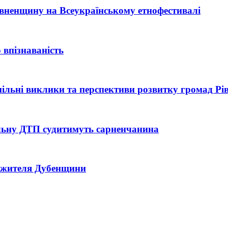
Рівненщину на Всеукраїнському етнофестивалі
 впізнаваність
 спільні виклики та перспективи розвитку громад Р
тельну ДТП судитимуть сарненчанина
ь жителя Дубенщини