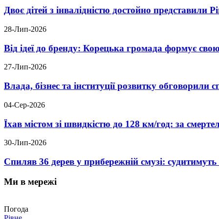
Двоє дітей з інвалідністю достойно представили 
28-Лип-2026
Від ідеї до бренду: Корецька громада формує свою
27-Лип-2026
Влада, бізнес та інституції розвитку обговорили
04-Сер-2026
Їхав містом зі швидкістю до 128 км/год: за смер
30-Лип-2026
Спиляв 36 дерев у прибережній смузі: судитимут
Ми в мережі
Погода
Рівне