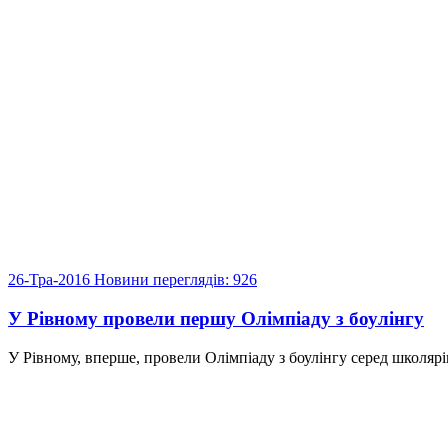
26-Тра-2016
Новини
переглядів: 926
У Рівному провели першу Олімпіаду з боулінгу
У Рівному, вперше, провели Олімпіаду з боулінгу серед школярів