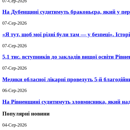
07-Сер-2026
На Дубенщині судитимуть браконьєра, який у пері
07-Сер-2026
«Я тут, щоб мої рідні були там — у безпеці». Істо
07-Сер-2026
5,1 тис. вступників до закладів вищої освіти Рів
07-Сер-2026
Медики обласної лікарні проведуть 5-й благодійн
06-Сер-2026
На Рівненщині судитимуть зловмисника, який над
Популярні новини
04-Сер-2026