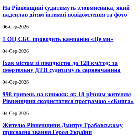
На Рівненщині судитимуть зловмисника, який
надсилав дітям інтимні повідомлення та фото
06-Сер-2026
1 ОЦ СБС проводить кампанію «Це ми»
04-Сер-2026
Їхав містом зі швидкістю до 128 км/год: за
смертельну ДТП судитимуть сарненчанина
04-Сер-2026
998 гривень на книжки: як 18-річним жителям
Рівненщини скористатися програмою «єКнига»
04-Сер-2026
Жителю Рівненщини Дмитру Грабовському
присвоєно звання Героя України