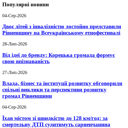
Популярні новини
04-Сер-2026
Двоє дітей з інвалідністю достойно представили
Рівненщину на Всеукраїнському етнофестивалі
28-Лип-2026
Від ідеї до бренду: Корецька громада формує
свою впізнаваність
27-Лип-2026
Влада, бізнес та інституції розвитку обговорили
спільні виклики та перспективи розвитку
громад Рівненщини
04-Сер-2026
Їхав містом зі швидкістю до 128 км/год: за
смертельну ДТП судитимуть сарненчанина