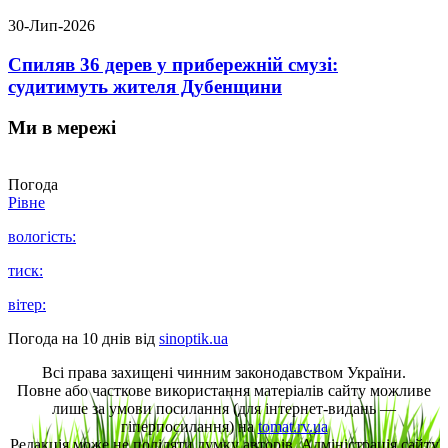
30-Лип-2026
Спиляв 36 дерев у прибережній смузі:
судитимуть жителя Дубенщини
Ми в мережі
Погода
Рівне
вологість:
тиск:
вітер:
Погода на 10 днів від
sinoptik.ua
Всі права захищені чинним законодавством України.
Повне або часткове використання матеріалів сайту можливе
лише за умови посилання (для інтернет-видань —
гіперпосилання) на
tomat.rv.ua
Редакція може не поділяти думку авторів. Адміністрація сайту