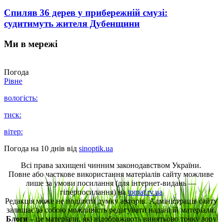
Спиляв 36 дерев у прибережній смузі:
судитимуть жителя Дубенщини
Ми в мережі
Погода
Рівне
вологість:
тиск:
вітер:
Погода на 10 днів від
sinoptik.ua
Всі права захищені чинним законодавством України.
Повне або часткове використання матеріалів сайту можливе
лише за умови посилання (для інтернет-видань —
гіперпосилання) на
tomat.rv.ua
Редакція може не поділяти думку авторів. Адміністрація сайту
залишає за собою можливість редагувати надані їй матеріали.
Блоги
– це матеріали, які відображають винятково точку зору