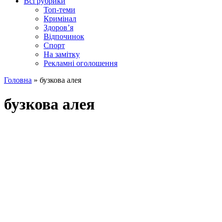
Всі рубрики
Топ-теми
Кримінал
Здоров’я
Відпочинок
Спорт
На замітку
Рекламні оголошення
Головна
»
бузкова алея
бузкова алея