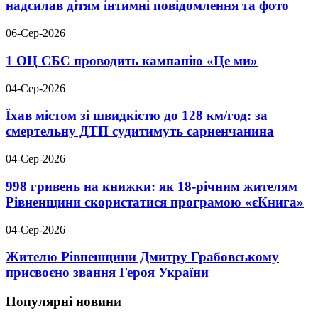
надсилав дітям інтимні повідомлення та фото
06-Сер-2026
1 ОЦ СБС проводить кампанію «Це ми»
04-Сер-2026
Їхав містом зі швидкістю до 128 км/год: за
смертельну ДТП судитимуть сарненчанина
04-Сер-2026
998 гривень на книжки: як 18-річним жителям
Рівненщини скористатися програмою «єКнига»
04-Сер-2026
Жителю Рівненщини Дмитру Грабовському
присвоєно звання Героя України
Популярні новини