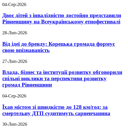
04-Сер-2026
Двоє дітей з інвалідністю достойно представили
Рівненщину на Всеукраїнському етнофестивалі
28-Лип-2026
Від ідеї до бренду: Корецька громада формує
свою впізнаваність
27-Лип-2026
Влада, бізнес та інституції розвитку обговорили
спільні виклики та перспективи розвитку
громад Рівненщини
04-Сер-2026
Їхав містом зі швидкістю до 128 км/год: за
смертельну ДТП судитимуть сарненчанина
30-Лип-2026