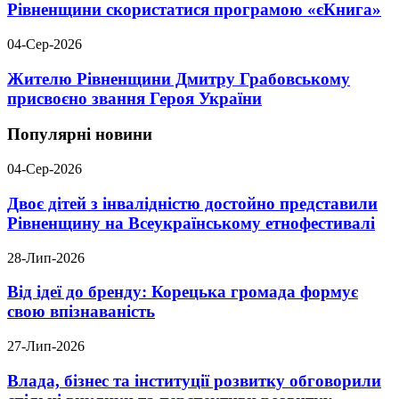
Рівненщини скористатися програмою «єКнига»
04-Сер-2026
Жителю Рівненщини Дмитру Грабовському
присвоєно звання Героя України
Популярні новини
04-Сер-2026
Двоє дітей з інвалідністю достойно представили
Рівненщину на Всеукраїнському етнофестивалі
28-Лип-2026
Від ідеї до бренду: Корецька громада формує
свою впізнаваність
27-Лип-2026
Влада, бізнес та інституції розвитку обговорили