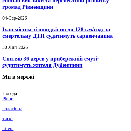
спільні виклики та перспективи розвитку
громад Рівненщини
04-Сер-2026
Їхав містом зі швидкістю до 128 км/год: за
смертельну ДТП судитимуть сарненчанина
30-Лип-2026
Спиляв 36 дерев у прибережній смузі:
судитимуть жителя Дубенщини
Ми в мережі
Погода
Рівне
вологість:
тиск:
вітер: