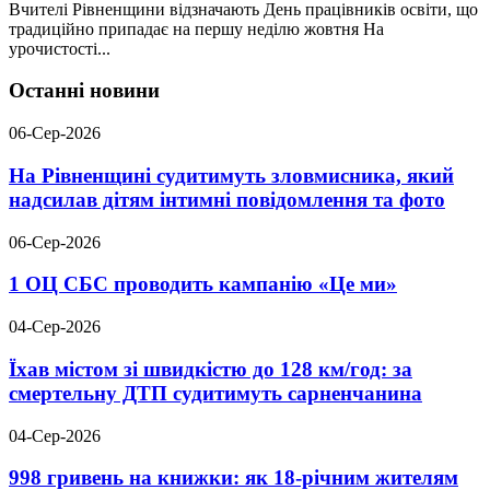
Вчителі Рівненщини відзначають День працівників освіти, що
традиційно припадає на першу неділю жовтня На
урочистості...
Останні новини
06-Сер-2026
На Рівненщині судитимуть зловмисника, який
надсилав дітям інтимні повідомлення та фото
06-Сер-2026
1 ОЦ СБС проводить кампанію «Це ми»
04-Сер-2026
Їхав містом зі швидкістю до 128 км/год: за
смертельну ДТП судитимуть сарненчанина
04-Сер-2026
998 гривень на книжки: як 18-річним жителям