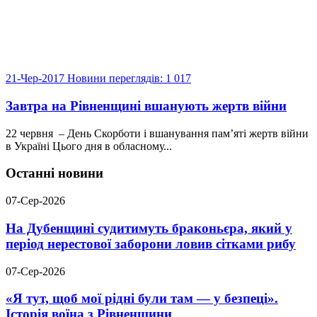
21-Чер-2017
Новини
переглядів: 1 017
Завтра на Рівненщині вшанують жертв війни
22 червня – День Скорботи і вшанування пам’яті жертв війни
в Україні Цього дня в обласному...
Останні новини
07-Сер-2026
На Дубенщині судитимуть браконьєра, який у
період нерестової заборони ловив сітками рибу
07-Сер-2026
«Я тут, щоб мої рідні були там — у безпеці».
Історія воїна з Рівненщини