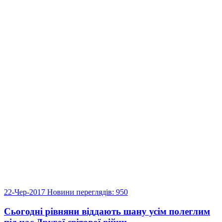
22-Чер-2017
Новини
переглядів: 950
Сьогодні рівняни віддають шану усім полеглим