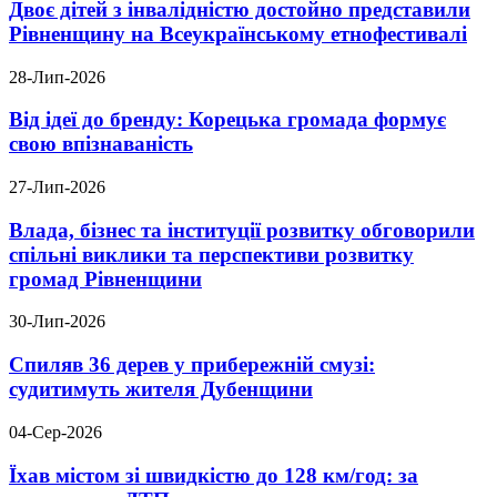
Двоє дітей з інвалідністю достойно представили
Рівненщину на Всеукраїнському етнофестивалі
28-Лип-2026
Від ідеї до бренду: Корецька громада формує
свою впізнаваність
27-Лип-2026
Влада, бізнес та інституції розвитку обговорили
спільні виклики та перспективи розвитку
громад Рівненщини
30-Лип-2026
Спиляв 36 дерев у прибережній смузі:
судитимуть жителя Дубенщини
04-Сер-2026
Їхав містом зі швидкістю до 128 км/год: за