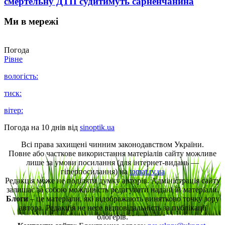
смертельну ДТП судитимуть сарненчанина
Ми в мережі
Погода
Рівне
вологість:
тиск:
вітер:
Погода на 10 днів від
sinoptik.ua
Всі права захищені чинним законодавством України.
Повне або часткове використання матеріалів сайту можливе
лише за умови посилання (для інтернет-видань —
гіперпосилання) на
tomat.rv.ua
Редакція може не поділяти думку авторів. Адміністрація сайту
залишає за собою можливість редагувати надані їй матеріали.
Блоги
– це матеріали, які відображають винятково точку зору
автора. Редакція не несе відповідальність за публікації
блогерів.