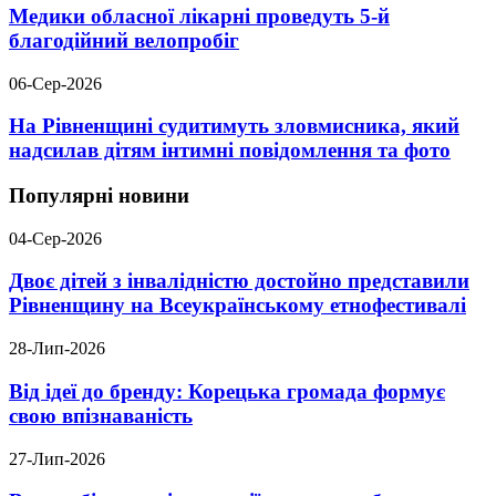
Медики обласної лікарні проведуть 5-й
благодійний велопробіг
06-Сер-2026
На Рівненщині судитимуть зловмисника, який
надсилав дітям інтимні повідомлення та фото
Популярні новини
04-Сер-2026
Двоє дітей з інвалідністю достойно представили
Рівненщину на Всеукраїнському етнофестивалі
28-Лип-2026
Від ідеї до бренду: Корецька громада формує
свою впізнаваність
27-Лип-2026