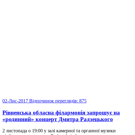
02-Лис-2017
Відпочинок
переглядів: 875
Рівненська обласна філармонія запрошує на
«родинний» концерт Дмитра Радзецького
2 листопада о 19:00 у залі камерної та органної музики