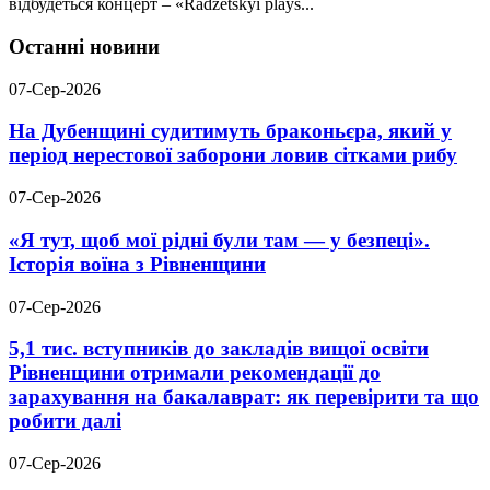
відбудеться концерт – «Radzetskyi plays...
Останні новини
07-Сер-2026
На Дубенщині судитимуть браконьєра, який у
період нерестової заборони ловив сітками рибу
07-Сер-2026
«Я тут, щоб мої рідні були там — у безпеці».
Історія воїна з Рівненщини
07-Сер-2026
5,1 тис. вступників до закладів вищої освіти
Рівненщини отримали рекомендації до
зарахування на бакалаврат: як перевірити та що
робити далі
07-Сер-2026