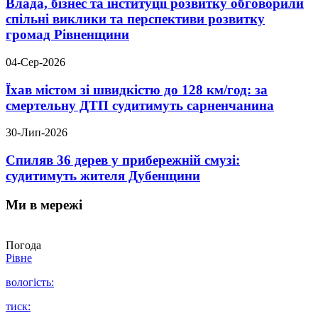
Влада, бізнес та інституції розвитку обговорили
спільні виклики та перспективи розвитку
громад Рівненщини
04-Сер-2026
Їхав містом зі швидкістю до 128 км/год: за
смертельну ДТП судитимуть сарненчанина
30-Лип-2026
Спиляв 36 дерев у прибережній смузі:
судитимуть жителя Дубенщини
Ми в мережі
Погода
Рівне
вологість:
тиск: