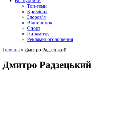
Всі рубрики
Топ-теми
Кримінал
Здоров’я
Відпочинок
Спорт
На замітку
Рекламні оголошення
Головна
»
Дмитро Радзецький
Дмитро Радзецький