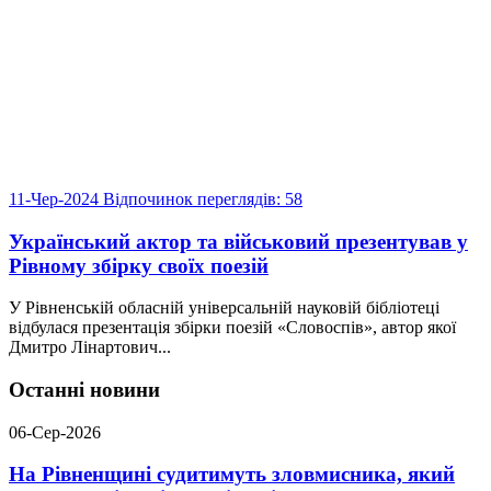
11-Чер-2024
Відпочинок
переглядів: 58
Український актор та військовий презентував у
Рівному збірку своїх поезій
У Рівненській обласній універсальній науковій бібліотеці
відбулася презентація збірки поезій «Словоспів», автор якої
Дмитро Лінартович...
Останні новини
06-Сер-2026
На Рівненщині судитимуть зловмисника, який