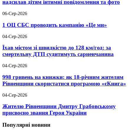
надсилав дітям інтимні повідомлення та фото
06-Сер-2026
1 ОЦ СБС проводить кампанію «Це ми»
04-Сер-2026
Їхав містом зі швидкістю до 128 км/год: за
смертельну ДТП судитимуть сарненчанина
04-Сер-2026
998 гривень на книжки: як 18-річним жителям
Рівненщини скористатися програмою «єКнига»
04-Сер-2026
Жителю Рівненщини Дмитру Грабовському
присвоєно звання Героя України
Популярні новини