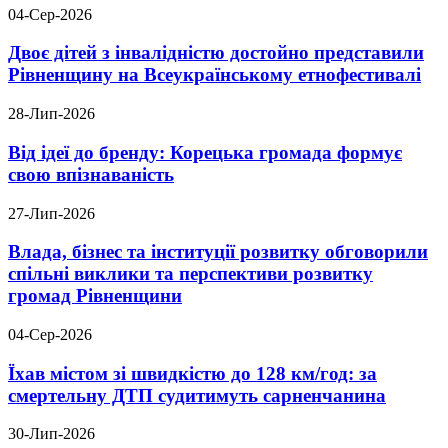
04-Сер-2026
Двоє дітей з інвалідністю достойно представили
Рівненщину на Всеукраїнському етнофестивалі
28-Лип-2026
Від ідеї до бренду: Корецька громада формує
свою впізнаваність
27-Лип-2026
Влада, бізнес та інституції розвитку обговорили
спільні виклики та перспективи розвитку
громад Рівненщини
04-Сер-2026
Їхав містом зі швидкістю до 128 км/год: за
смертельну ДТП судитимуть сарненчанина
30-Лип-2026