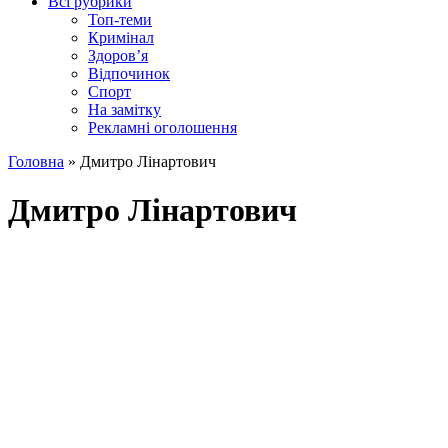
Всі рубрики
Топ-теми
Кримінал
Здоров’я
Відпочинок
Спорт
На замітку
Рекламні оголошення
Головна
»
Дмитро Лінартович
Дмитро Лінартович