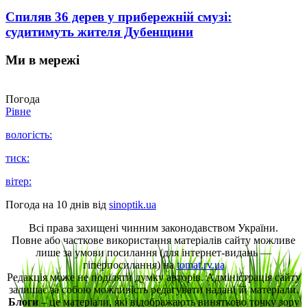
Спиляв 36 дерев у прибережній смузі:
судитимуть жителя Дубенщини
Ми в мережі
Погода
Рівне
вологість:
тиск:
вітер:
Погода на 10 днів від
sinoptik.ua
Всі права захищені чинним законодавством України.
Повне або часткове використання матеріалів сайту можливе
лише за умови посилання (для інтернет-видань —
гіперпосилання) на
tomat.rv.ua
Редакція може не поділяти думку авторів. Адміністрація сайту
залишає за собою можливість редагувати надані їй матеріали.
Блоги
– це матеріали, які відображають винятково точку зору