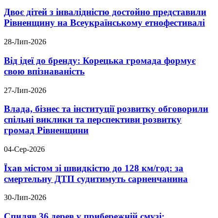
Двоє дітей з інвалідністю достойно представили
Рівненщину на Всеукраїнському етнофестивалі
28-Лип-2026
Від ідеї до бренду: Корецька громада формує
свою впізнаваність
27-Лип-2026
Влада, бізнес та інституції розвитку обговорили
спільні виклики та перспективи розвитку
громад Рівненщини
04-Сер-2026
Їхав містом зі швидкістю до 128 км/год: за
смертельну ДТП судитимуть сарненчанина
30-Лип-2026
Спиляв 36 дерев у прибережній смузі: