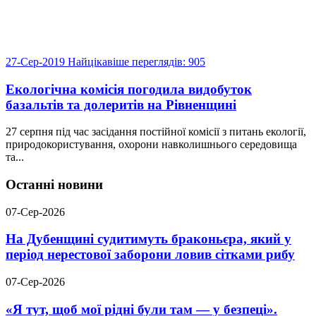
27-Сер-2019
Найцікавіше
переглядів: 905
Екологічна комісія погодила видобуток
базальтів та долеритів на Рівненщині
27 серпня під час засідання постійної комісії з питань екології,
природокористування, охорони навколишнього середовища
та...
Останні новини
07-Сер-2026
На Дубенщині судитимуть браконьєра, який у
період нерестової заборони ловив сітками рибу
07-Сер-2026
«Я тут, щоб мої рідні були там — у безпеці».