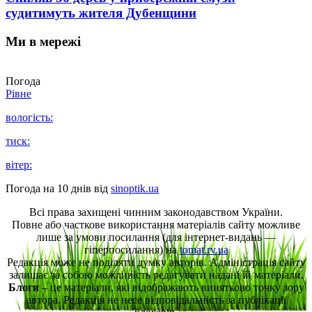
судитимуть жителя Дубенщини
Ми в мережі
Погода
Рівне
вологість:
тиск:
вітер:
Погода на 10 днів від
sinoptik.ua
Всі права захищені чинним законодавством України.
Повне або часткове використання матеріалів сайту можливе
лише за умови посилання (для інтернет-видань —
гіперпосилання) на
tomat.rv.ua
Редакція може не поділяти думку авторів. Адміністрація сайту
залишає за собою можливість редагувати надані їй матеріали.
Блоги
– це матеріали, які відображають винятково точку зору
автора. Редакція не несе відповідальність за публікації