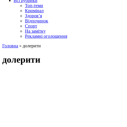
Всі рубрики
Топ-теми
Кримінал
Здоров’я
Відпочинок
Спорт
На замітку
Рекламні оголошення
Головна
»
долерити
долерити