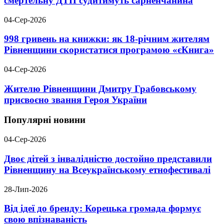
смертельну ДТП судитимуть сарненчанина
04-Сер-2026
998 гривень на книжки: як 18-річним жителям
Рівненщини скористатися програмою «єКнига»
04-Сер-2026
Жителю Рівненщини Дмитру Грабовському
присвоєно звання Героя України
Популярні новини
04-Сер-2026
Двоє дітей з інвалідністю достойно представили
Рівненщину на Всеукраїнському етнофестивалі
28-Лип-2026
Від ідеї до бренду: Корецька громада формує
свою впізнаваність