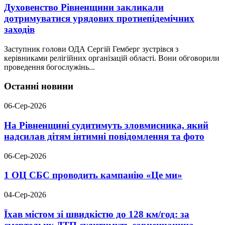
Духовенство Рівненщини закликали
дотримуватися урядових протиепідемічних
заходів
Заступник голови ОДА Сергій Гемберг зустрівся з
керівниками релігійних організацій області. Вони обговорили
проведення богослужінь...
Останні новини
06-Сер-2026
На Рівненщині судитимуть зловмисника, який
надсилав дітям інтимні повідомлення та фото
06-Сер-2026
1 ОЦ СБС проводить кампанію «Це ми»
04-Сер-2026
Їхав містом зі швидкістю до 128 км/год: за