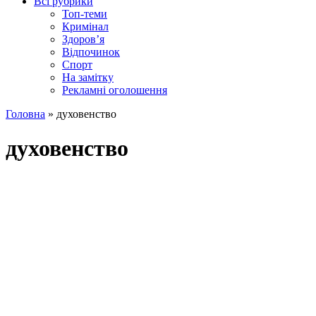
Всі рубрики
Топ-теми
Кримінал
Здоров’я
Відпочинок
Спорт
На замітку
Рекламні оголошення
Головна
»
духовенство
духовенство