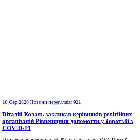
18-Сер-2020
Новини
переглядів: 921
Віталій Коваль закликав керівників релігійних
організацій Рівненщини допомогти у боротьбі з
COVID-19
Напередодні великих релігійних свят голова ОДА Віталій