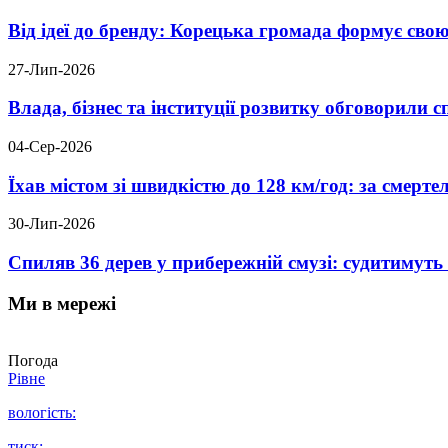
Від ідеї до бренду: Корецька громада формує свою
27-Лип-2026
Влада, бізнес та інституції розвитку обговорили
04-Сер-2026
Їхав містом зі швидкістю до 128 км/год: за смер
30-Лип-2026
Спиляв 36 дерев у прибережній смузі: судитимут
Ми в мережі
Погода
Рівне
вологість:
тиск: