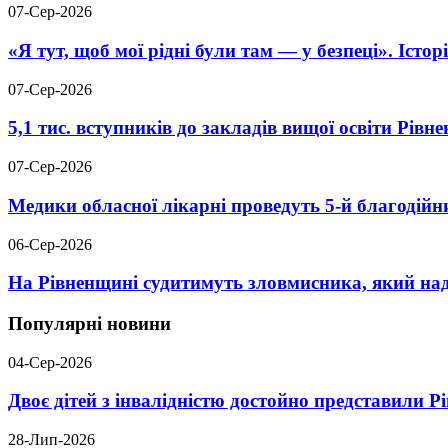
07-Сер-2026
«Я тут, щоб мої рідні були там — у безпеці». Істо
07-Сер-2026
5,1 тис. вступників до закладів вищої освіти Рів
07-Сер-2026
Медики обласної лікарні проведуть 5-й благодійн
06-Сер-2026
На Рівненщині судитимуть зловмисника, який над
Популярні новини
04-Сер-2026
Двоє дітей з інвалідністю достойно представили 
28-Лип-2026