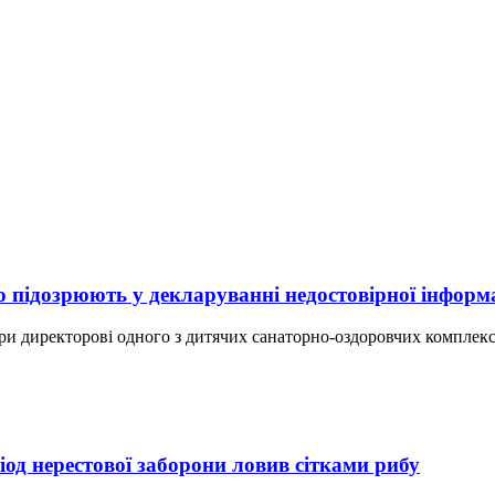
 підозрюють у декларуванні недостовірної інформа
ри директорові одного з дитячих санаторно-оздоровчих комплексі
од нерестової заборони ловив сітками рибу