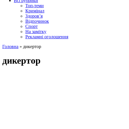
Всі рубрики
Топ-теми
Кримінал
Здоров’я
Відпочинок
Спорт
На замітку
Рекламні оголошення
Головна
»
дикертор
дикертор