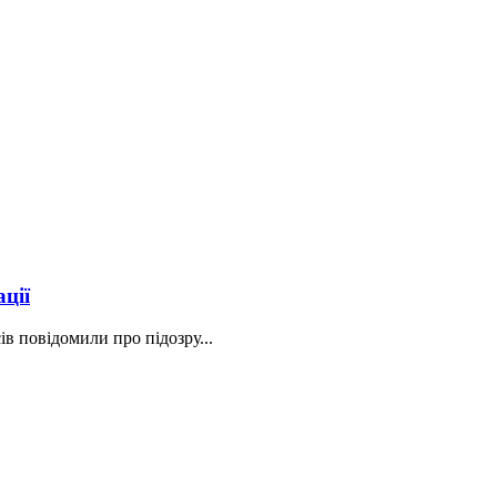
ції
в повідомили про підозру...