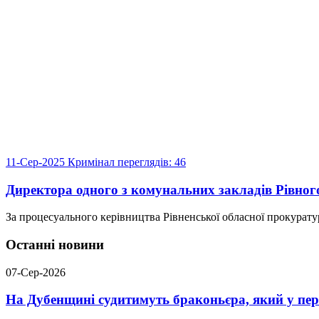
11-Сер-2025
Кримінал
переглядів: 46
Директора одного з комунальних закладів Рівного
За процесуального керівництва Рівненської обласної прокурату
Останні новини
07-Сер-2026
На Дубенщині судитимуть браконьєра, який у пері