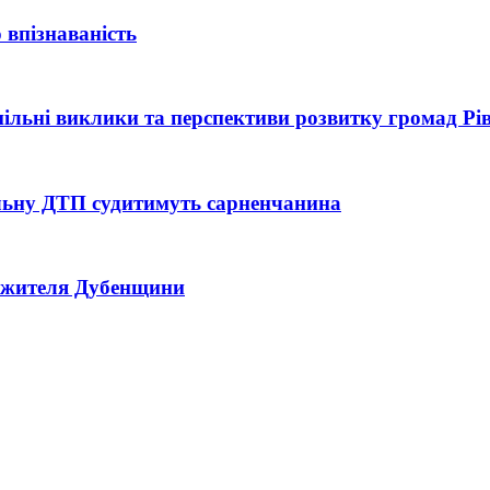
 впізнаваність
 спільні виклики та перспективи розвитку громад Р
тельну ДТП судитимуть сарненчанина
ь жителя Дубенщини