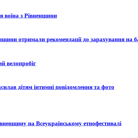
рія воїна з Рівненщини
ненщини отримали рекомендації до зарахування на б
ий велопробіг
силав дітям інтимні повідомлення та фото
Рівненщину на Всеукраїнському етнофестивалі