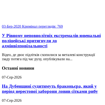
03-Бер-2020
Кримінал
переглядів: 769
У Рівному неповнолітніх екстремалів ювенальні
поліцейські притягнули до
адмінвідповідальності
Відео, де двоє підлітків схопилися за металеві конструкції
ззаду потяга під час руху, опублікували на...
Останні новини
07-Сер-2026
На Дубенщині судитимуть браконьєра, який у
період нерестової заборони ловив сітками рибу
07-Сер-2026