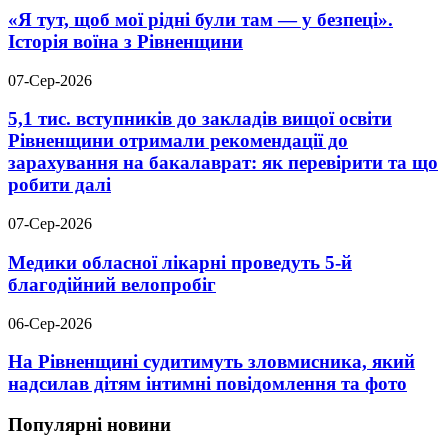
«Я тут, щоб мої рідні були там — у безпеці».
Історія воїна з Рівненщини
07-Сер-2026
5,1 тис. вступників до закладів вищої освіти
Рівненщини отримали рекомендації до
зарахування на бакалаврат: як перевірити та що
робити далі
07-Сер-2026
Медики обласної лікарні проведуть 5-й
благодійний велопробіг
06-Сер-2026
На Рівненщині судитимуть зловмисника, який
надсилав дітям інтимні повідомлення та фото
Популярні новини