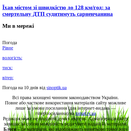
Їхав містом зі швидкістю до 128 км/год: за
смертельну ДТП судитимуть сарненчанина
Ми в мережі
Погода
Рівне
вологість:
тиск:
вітер:
Погода на 10 днів від
sinoptik.ua
Всі права захищені чинним законодавством України.
Повне або часткове використання матеріалів сайту можливе
лише за умови посилання (для інтернет-видань —
гіперпосилання) на
tomat.rv.ua
Редакція може не поділяти думку авторів. Адміністрація сайту
залишає за собою можливість редагувати надані їй матеріали.
Блоги
– це матеріали, які відображають винятково точку зору