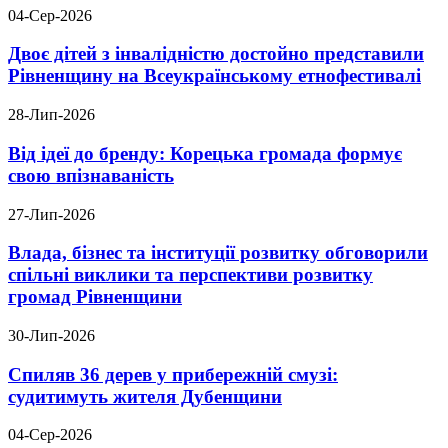
04-Сер-2026
Двоє дітей з інвалідністю достойно представили
Рівненщину на Всеукраїнському етнофестивалі
28-Лип-2026
Від ідеї до бренду: Корецька громада формує
свою впізнаваність
27-Лип-2026
Влада, бізнес та інституції розвитку обговорили
спільні виклики та перспективи розвитку
громад Рівненщини
30-Лип-2026
Спиляв 36 дерев у прибережній смузі:
судитимуть жителя Дубенщини
04-Сер-2026