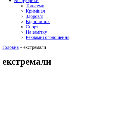
Всі рубрики
Топ-теми
Кримінал
Здоров’я
Відпочинок
Спорт
На замітку
Рекламні оголошення
Головна
»
екстремали
екстремали