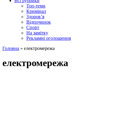
Всі рубрики
Топ-теми
Кримінал
Здоров’я
Відпочинок
Спорт
На замітку
Рекламні оголошення
Головна
»
електромережа
електромережа