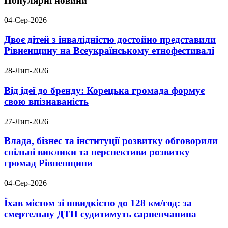
Популярні новини
04-Сер-2026
Двоє дітей з інвалідністю достойно представили
Рівненщину на Всеукраїнському етнофестивалі
28-Лип-2026
Від ідеї до бренду: Корецька громада формує
свою впізнаваність
27-Лип-2026
Влада, бізнес та інституції розвитку обговорили
спільні виклики та перспективи розвитку
громад Рівненщини
04-Сер-2026
Їхав містом зі швидкістю до 128 км/год: за
смертельну ДТП судитимуть сарненчанина