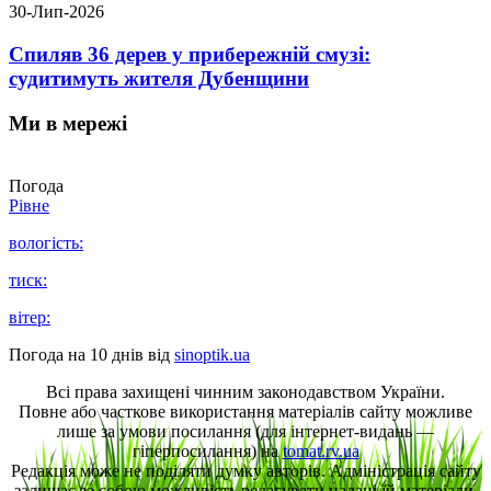
30-Лип-2026
Спиляв 36 дерев у прибережній смузі:
судитимуть жителя Дубенщини
Ми в мережі
Погода
Рівне
вологість:
тиск:
вітер:
Погода на 10 днів від
sinoptik.ua
Всі права захищені чинним законодавством України.
Повне або часткове використання матеріалів сайту можливе
лише за умови посилання (для інтернет-видань —
гіперпосилання) на
tomat.rv.ua
Редакція може не поділяти думку авторів. Адміністрація сайту
залишає за собою можливість редагувати надані їй матеріали.