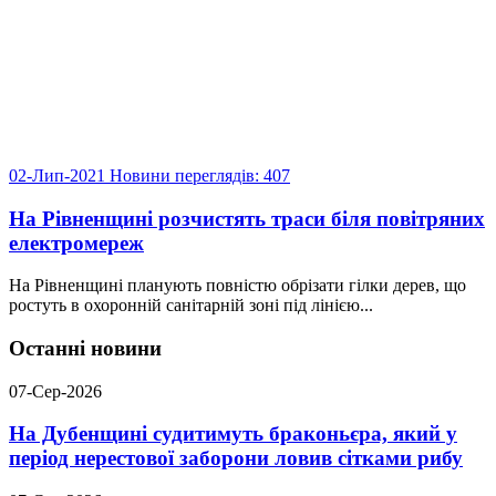
02-Лип-2021
Новини
переглядів: 407
На Рівненщині розчистять траси біля повітряних
електромереж
На Рівненщині планують повністю обрізати гілки дерев, що
ростуть в охоронній санітарній зоні під лінією...
Останні новини
07-Сер-2026
На Дубенщині судитимуть браконьєра, який у
період нерестової заборони ловив сітками рибу