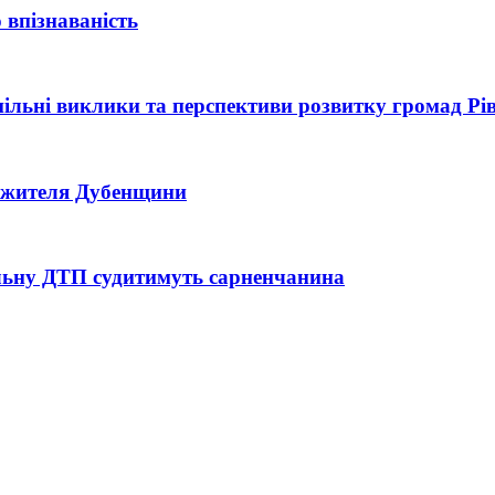
 впізнаваність
 спільні виклики та перспективи розвитку громад Р
ь жителя Дубенщини
тельну ДТП судитимуть сарненчанина