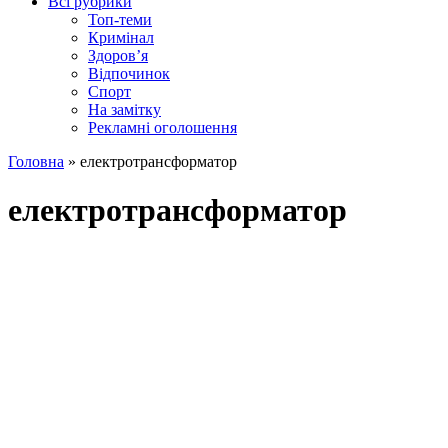
Всі рубрики
Топ-теми
Кримінал
Здоров’я
Відпочинок
Спорт
На замітку
Рекламні оголошення
Головна
»
електротрансформатор
електротрансформатор