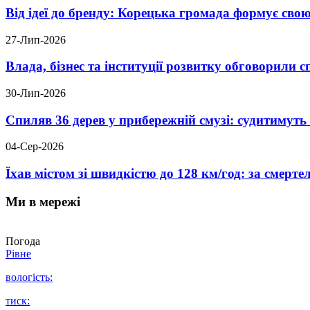
Від ідеї до бренду: Корецька громада формує свою
27-Лип-2026
Влада, бізнес та інституції розвитку обговорили
30-Лип-2026
Спиляв 36 дерев у прибережній смузі: судитимут
04-Сер-2026
Їхав містом зі швидкістю до 128 км/год: за смер
Ми в мережі
Погода
Рівне
вологість:
тиск: