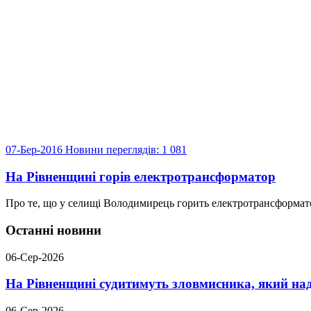
07-Бер-2016
Новини
переглядів: 1 081
На Рівненщині горів електротрансформатор
Про те, що у селищі Володимирець горить електротрансформатор
Останні новини
06-Сер-2026
На Рівненщині судитимуть зловмисника, який над
06-Сер-2026