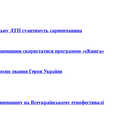
тельну ДТП судитимуть сарненчанина
івненщини скористатися програмою «єКнига»
єно звання Героя України
Рівненщину на Всеукраїнському етнофестивалі