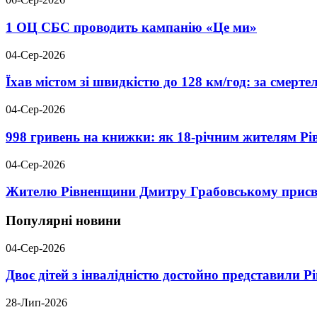
1 ОЦ СБС проводить кампанію «Це ми»
04-Сер-2026
Їхав містом зі швидкістю до 128 км/год: за смер
04-Сер-2026
998 гривень на книжки: як 18-річним жителям Р
04-Сер-2026
Жителю Рівненщини Дмитру Грабовському присво
Популярні новини
04-Сер-2026
Двоє дітей з інвалідністю достойно представили 
28-Лип-2026