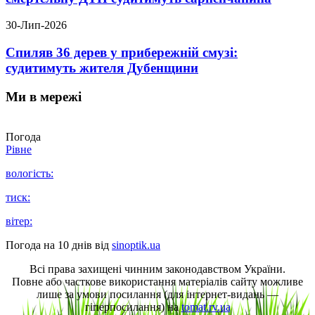
30-Лип-2026
Спиляв 36 дерев у прибережній смузі:
судитимуть жителя Дубенщини
Ми в мережі
Погода
Рівне
вологість:
тиск:
вітер:
Погода на 10 днів від
sinoptik.ua
Всі права захищені чинним законодавством України.
Повне або часткове використання матеріалів сайту можливе
лише за умови посилання (для інтернет-видань —
гіперпосилання) на
tomat.rv.ua