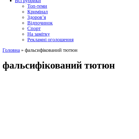
Всі рубрики
Топ-теми
Кримінал
Здоров’я
Відпочинок
Спорт
На замітку
Рекламні оголошення
Головна
»
фальсифікований тютюн
фальсифікований тютюн