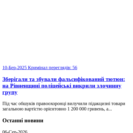
10-Бер-2025
Кримінал
переглядів: 56
Зберігали та збували фальсифікований тютюн:
на Рівненщині поліцейські викрили злочинну
групу
Під час обшуків правоохоронці вилучили підакцизні товари
загальною вартістю орієнтовно 1 200 000 гривень, а...
Останні новини
06-Сер-2026