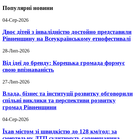
Популярні новини
04-Сер-2026
Двоє дітей з інвалідністю достойно представили
Рівненщину на Всеукраїнському етнофестивалі
28-Лип-2026
Від ідеї до бренду: Корецька громада формує
свою впізнаваність
27-Лип-2026
Влада, бізнес та інституції розвитку обговорили
спільні виклики та перспективи розвитку
громад Рівненщини
04-Сер-2026
Їхав містом зі швидкістю до 128 км/год: за
смертельну ДТП судитимуть сарненчанина