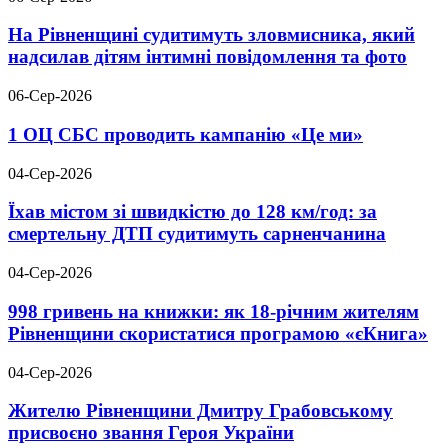
На Рівненщині судитимуть зловмисника, який
надсилав дітям інтимні повідомлення та фото
06-Сер-2026
1 ОЦ СБС проводить кампанію «Це ми»
04-Сер-2026
Їхав містом зі швидкістю до 128 км/год: за
смертельну ДТП судитимуть сарненчанина
04-Сер-2026
998 гривень на книжки: як 18-річним жителям
Рівненщини скористатися програмою «єКнига»
04-Сер-2026
Жителю Рівненщини Дмитру Грабовському
присвоєно звання Героя України