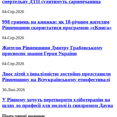
смертельну ДТП судитимуть сарненчанина
04-Сер-2026
998 гривень на книжки: як 18-річним жителям
Рівненщини скористатися програмою «єКнига»
04-Сер-2026
Жителю Рівненщини Дмитру Грабовському
присвоєно звання Героя України
04-Сер-2026
Двоє дітей з інвалідністю достойно представили
Рівненщину на Всеукраїнському етнофестивалі
30-Лип-2026
У Рівному хочуть перетворити хліботерапію на
шлях до професії для молоді із синдромом Дауна
Популярні новини