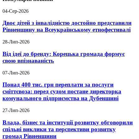
04-Сер-2026
Двоє дітей з інвалідністю достойно представили
Рівненщину на Всеукраїнському етнофестивалі
28-Лип-2026
Від ідеї до бренду: Корецька громада формує
свою впізнаваність
07-Лип-2026
Понад 400 тис. грн переплати за послуги
сміттєвоза: перед судом постане директорка
комунального підприємства на Дубенщині
27-Лип-2026
Влада, бізнес та інституції розвитку обговорили
спільні виклики та перспективи розвитку
громад Рівненщини