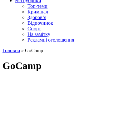
Всі рубрики
Топ-теми
Кримінал
Здоров’я
Відпочинок
Спорт
На замітку
Рекламні оголошення
Головна
»
GoCamp
GoCamp