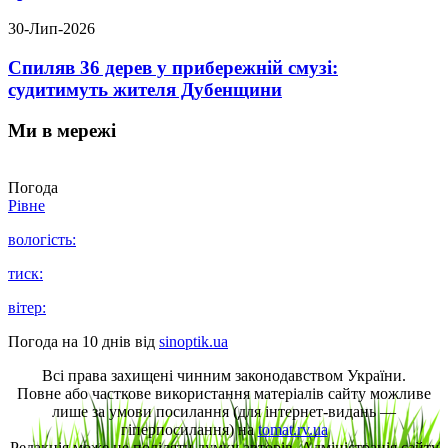
30-Лип-2026
Спиляв 36 дерев у прибережній смузі:
судитимуть жителя Дубенщини
Ми в мережі
Погода
Рівне
вологість:
тиск:
вітер:
Погода на 10 днів від
sinoptik.ua
Всі права захищені чинним законодавством України.
Повне або часткове використання матеріалів сайту можливе
лише за умови посилання (для інтернет-видань —
гіперпосилання) на
tomat.rv.ua
Редакція може не поділяти думку авторів. Адміністрація сайту