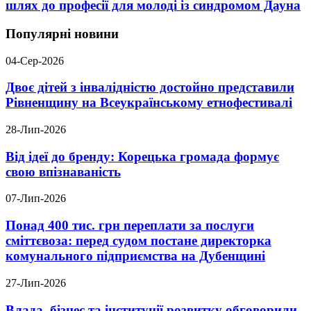
шлях до професії для молоді із синдромом Дауна
Популярні новини
04-Сер-2026
Двоє дітей з інвалідністю достойно представили
Рівненщину на Всеукраїнському етнофестивалі
28-Лип-2026
Від ідеї до бренду: Корецька громада формує
свою впізнаваність
07-Лип-2026
Понад 400 тис. грн переплати за послуги
сміттєвоза: перед судом постане директорка
комунального підприємства на Дубенщині
27-Лип-2026
Влада, бізнес та інституції розвитку обговорили