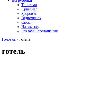
Всі рубрики
Топ-теми
Кримінал
Здоров’я
Відпочинок
Спорт
На замітку
Рекламні оголошення
Головна
»
готель
готель