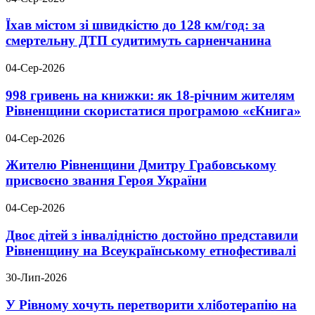
Їхав містом зі швидкістю до 128 км/год: за
смертельну ДТП судитимуть сарненчанина
04-Сер-2026
998 гривень на книжки: як 18-річним жителям
Рівненщини скористатися програмою «єКнига»
04-Сер-2026
Жителю Рівненщини Дмитру Грабовському
присвоєно звання Героя України
04-Сер-2026
Двоє дітей з інвалідністю достойно представили
Рівненщину на Всеукраїнському етнофестивалі
30-Лип-2026
У Рівному хочуть перетворити хліботерапію на