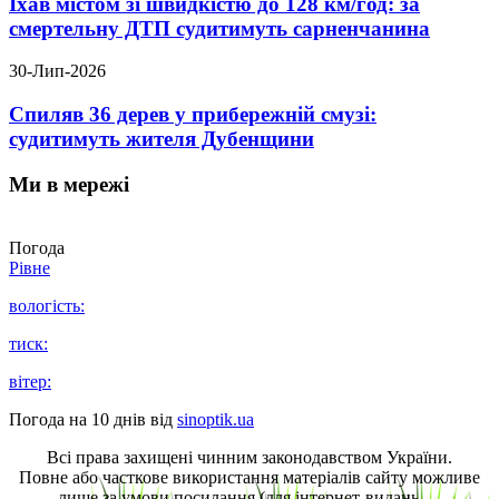
Їхав містом зі швидкістю до 128 км/год: за
смертельну ДТП судитимуть сарненчанина
30-Лип-2026
Спиляв 36 дерев у прибережній смузі:
судитимуть жителя Дубенщини
Ми в мережі
Погода
Рівне
вологість:
тиск:
вітер:
Погода на 10 днів від
sinoptik.ua
Всі права захищені чинним законодавством України.
Повне або часткове використання матеріалів сайту можливе
лише за умови посилання (для інтернет-видань —