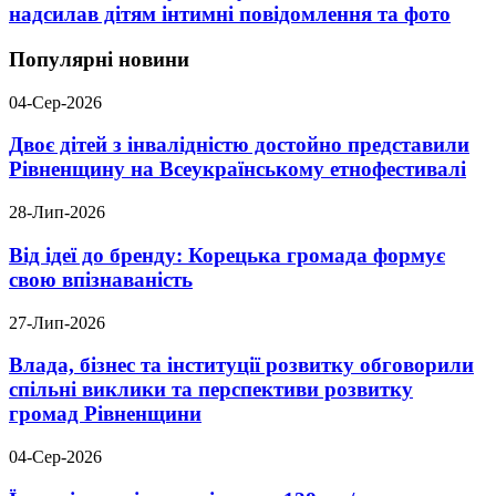
надсилав дітям інтимні повідомлення та фото
Популярні новини
04-Сер-2026
Двоє дітей з інвалідністю достойно представили
Рівненщину на Всеукраїнському етнофестивалі
28-Лип-2026
Від ідеї до бренду: Корецька громада формує
свою впізнаваність
27-Лип-2026
Влада, бізнес та інституції розвитку обговорили
спільні виклики та перспективи розвитку
громад Рівненщини
04-Сер-2026