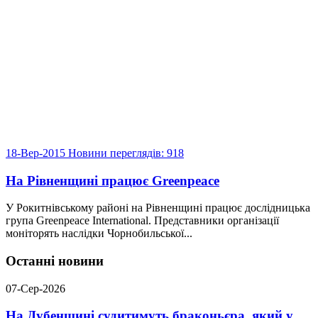
18-Вер-2015
Новини
переглядів: 918
На Рівненщині працює Greenpeace
У Рокитнівському районі на Рівненщині працює дослідницька
група Greenpeace International. Представники організації
моніторять наслідки Чорнобильської...
Останні новини
07-Сер-2026
На Дубенщині судитимуть браконьєра, який у