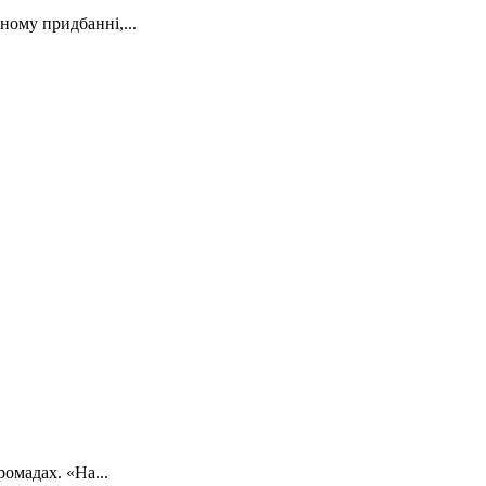
ному придбанні,...
омадах. «На...