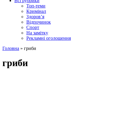
Всі рубрики
Топ-теми
Кримінал
Здоров’я
Відпочинок
Спорт
На замітку
Рекламні оголошення
Головна
»
гриби
гриби