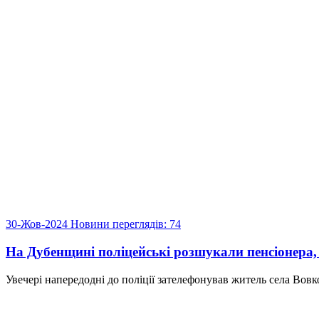
30-Жов-2024
Новини
переглядів: 74
На Дубенщині поліцейські розшукали пенсіонера, 
Увечері напередодні до поліції зателефонував житель села Вовков