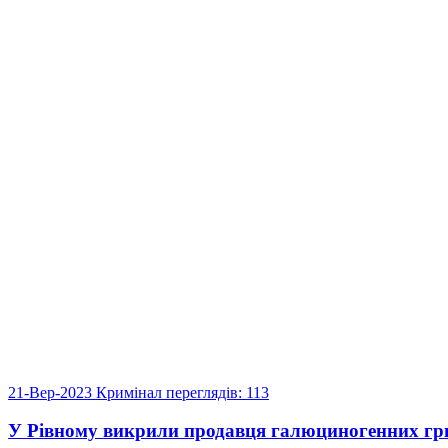
21-Вер-2023
Кримінал
переглядів: 113
У Рівному викрили продавця галюциногенних гр