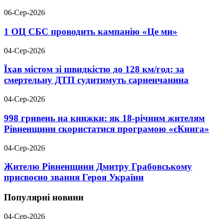
06-Сер-2026
1 ОЦ СБС проводить кампанію «Це ми»
04-Сер-2026
Їхав містом зі швидкістю до 128 км/год: за
смертельну ДТП судитимуть сарненчанина
04-Сер-2026
998 гривень на книжки: як 18-річним жителям
Рівненщини скористатися програмою «єКнига»
04-Сер-2026
Жителю Рівненщини Дмитру Грабовському
присвоєно звання Героя України
Популярні новини
04-Сер-2026