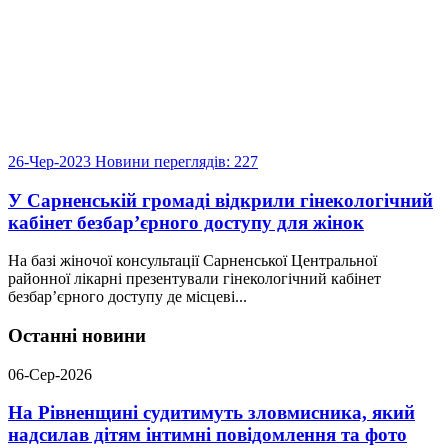
26-Чер-2023
Новини
переглядів: 227
У Сарненській громаді відкрили гінекологічний
кабінет безбар’єрного доступу для жінок
На базі жіночої консультації Сарненської Центральної
районної лікарні презентували гінекологічний кабінет
безбар’єрного доступу де місцеві...
Останні новини
06-Сер-2026
На Рівненщині судитимуть зловмисника, який
надсилав дітям інтимні повідомлення та фото