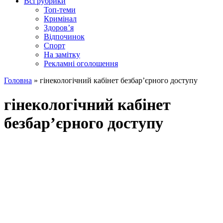
Всі рубрики
Топ-теми
Кримінал
Здоров’я
Відпочинок
Спорт
На замітку
Рекламні оголошення
Головна
»
гінекологічний кабінет безбар’єрного доступу
гінекологічний кабінет
безбар’єрного доступу