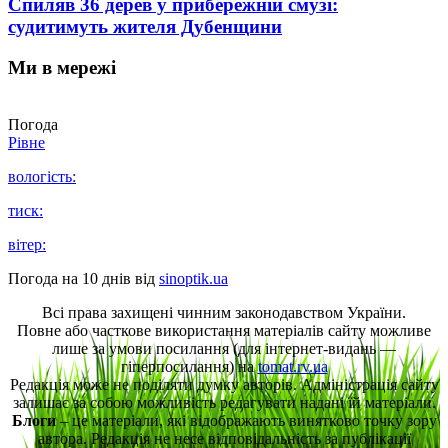
Спиляв 36 дерев у прибережній смузі:
судитимуть жителя Дубенщини
Ми в мережі
Погода
Рівне
вологість:
тиск:
вітер:
Погода на 10 днів від
sinoptik.ua
Всі права захищені чинним законодавством України.
Повне або часткове використання матеріалів сайту можливе
лише за умови посилання (для інтернет-видань —
гіперпосилання) на
tomat.rv.ua
Редакція може не поділяти думку авторів. Адміністрація сайту
залишає за собою можливість редагувати надані їй матеріали.
Блоги
– це матеріали, які відображають винятково точку зору
автора. Редакція не несе відповідальність за публікації