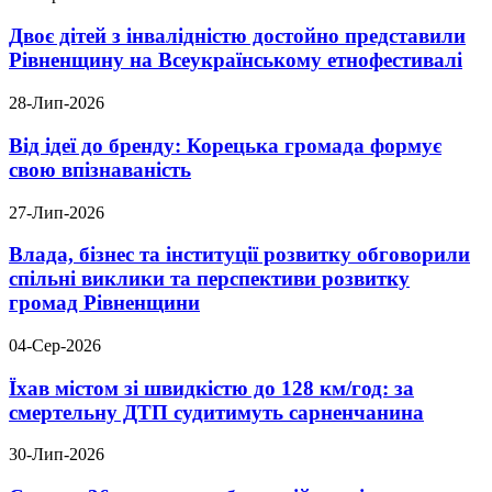
Двоє дітей з інвалідністю достойно представили
Рівненщину на Всеукраїнському етнофестивалі
28-Лип-2026
Від ідеї до бренду: Корецька громада формує
свою впізнаваність
27-Лип-2026
Влада, бізнес та інституції розвитку обговорили
спільні виклики та перспективи розвитку
громад Рівненщини
04-Сер-2026
Їхав містом зі швидкістю до 128 км/год: за
смертельну ДТП судитимуть сарненчанина
30-Лип-2026