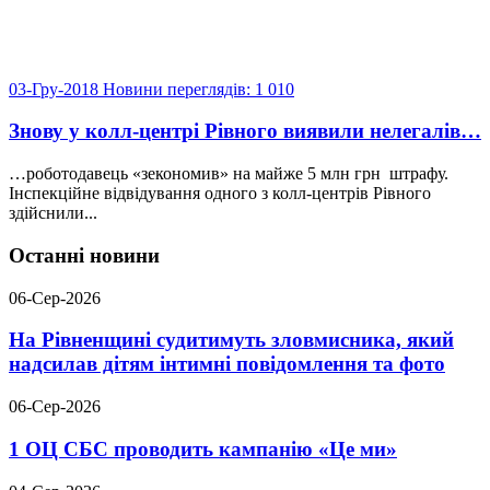
03-Гру-2018
Новини
переглядів: 1 010
Знову у колл-центрі Рівного виявили нелегалів…
…роботодавець «зекономив» на майже 5 млн грн штрафу.
Інспекційне відвідування одного з колл-центрів Рівного
здійснили...
Останні новини
06-Сер-2026
На Рівненщині судитимуть зловмисника, який
надсилав дітям інтимні повідомлення та фото
06-Сер-2026
1 ОЦ СБС проводить кампанію «Це ми»