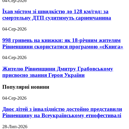
04-Сер-2026
Їхав містом зі швидкістю до 128 км/год: за
смертельну ДТП судитимуть сарненчанина
04-Сер-2026
998 гривень на книжки: як 18-річним жителям
Рівненщини скористатися програмою «єКнига»
04-Сер-2026
Жителю Рівненщини Дмитру Грабовському
присвоєно звання Героя України
Популярні новини
04-Сер-2026
Двоє дітей з інвалідністю достойно представили
Рівненщину на Всеукраїнському етнофестивалі
28-Лип-2026