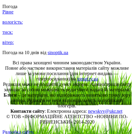
Погода
Рівне
вологість:
тиск:
вітер:
Погода на 10 днів від
sinoptik.ua
Всі права захищені чинним законодавством України.
Повне або часткове використання матеріалів сайту можливе
лише за умови посилання (для інтернет-видань —
гіперпосилання) на
tomat.rv.ua
Редакція може не поділяти думку авторів. Адміністрація сайту
залишає за собою можливість редагувати надані їй матеріали.
Блоги
– це матеріали, які відображають винятково точку зору
автора. Редакція не несе відповідальність за публікації
блогерів.
Контакти сайту
: Електронна адреса:
newskvv@ukr.net
© ТОВ «ІНФОРМАЦІЙНЕ АГЕНТСТВО «НОВИНИ ПО-
РІВНЕНСЬКИ» 2014-2020
Розробка сайту.