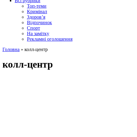
Всі рубрики
Топ-теми
Кримінал
Здоров’я
Відпочинок
Спорт
На замітку
Рекламні оголошення
Головна
»
колл-центр
колл-центр