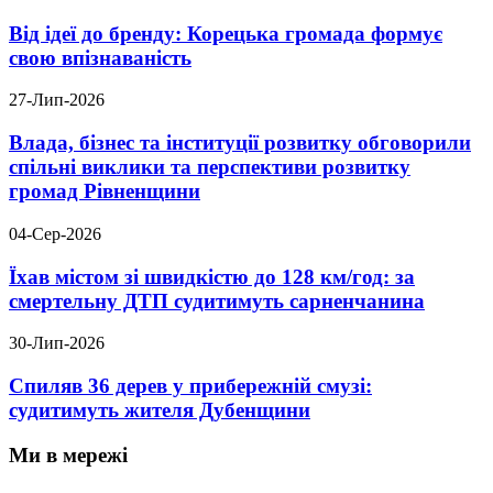
Від ідеї до бренду: Корецька громада формує
свою впізнаваність
27-Лип-2026
Влада, бізнес та інституції розвитку обговорили
спільні виклики та перспективи розвитку
громад Рівненщини
04-Сер-2026
Їхав містом зі швидкістю до 128 км/год: за
смертельну ДТП судитимуть сарненчанина
30-Лип-2026
Спиляв 36 дерев у прибережній смузі:
судитимуть жителя Дубенщини
Ми в мережі