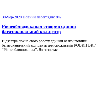
30-Чер-2020
Новини
переглядів: 842
Рівнеоблводоканал створив єдиний
багатоканальний кол-центр
Відзавтра почне свою роботу єдиний безкоштовний
багатоканальний кол-центр для споживачів РОВКП ВКГ
“Рівнеоблводоканал”. Як зазначає...