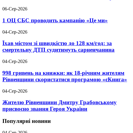
06-Сер-2026
1 ОЦ СБС проводить кампанію «Це ми»
04-Сер-2026
Їхав містом зі швидкістю до 128 км/год: за
смертельну ДТП судитимуть сарненчанина
04-Сер-2026
998 гривень на книжки: як 18-річним жителям
Рівненщини скористатися програмою «єКнига»
04-Сер-2026
Жителю Рівненщини Дмитру Грабовському
присвоєно звання Героя України
Популярні новини
04-Сер-2026