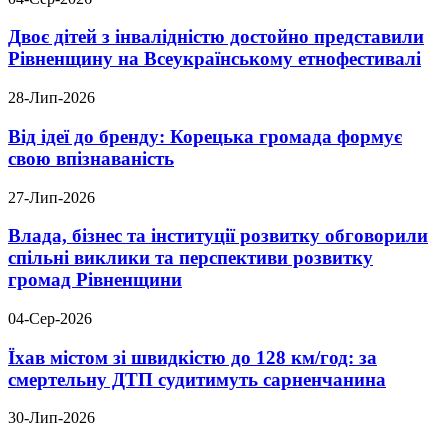
Двоє дітей з інвалідністю достойно представили
Рівненщину на Всеукраїнському етнофестивалі
28-Лип-2026
Від ідеї до бренду: Корецька громада формує
свою впізнаваність
27-Лип-2026
Влада, бізнес та інституції розвитку обговорили
спільні виклики та перспективи розвитку
громад Рівненщини
04-Сер-2026
Їхав містом зі швидкістю до 128 км/год: за
смертельну ДТП судитимуть сарненчанина
30-Лип-2026