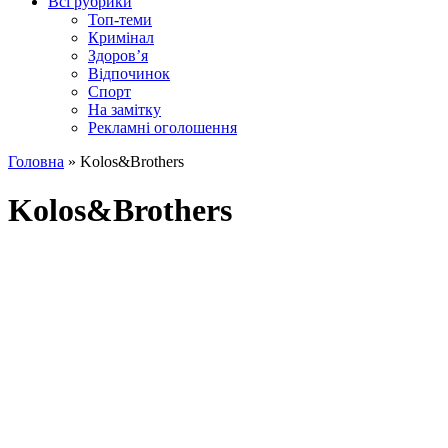
Всі рубрики
Топ-теми
Кримінал
Здоров’я
Відпочинок
Спорт
На замітку
Рекламні оголошення
Головна
»
Kolos&Brothers
Kolos&Brothers