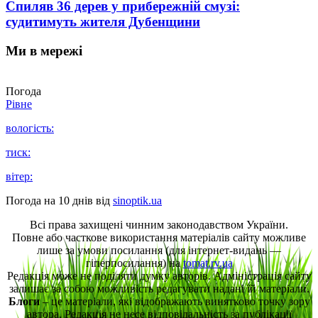
Спиляв 36 дерев у прибережній смузі:
судитимуть жителя Дубенщини
Ми в мережі
Погода
Рівне
вологість:
тиск:
вітер:
Погода на 10 днів від
sinoptik.ua
Всі права захищені чинним законодавством України.
Повне або часткове використання матеріалів сайту можливе
лише за умови посилання (для інтернет-видань —
гіперпосилання) на
tomat.rv.ua
Редакція може не поділяти думку авторів. Адміністрація сайту
залишає за собою можливість редагувати надані їй матеріали.
Блоги
– це матеріали, які відображають винятково точку зору
автора. Редакція не несе відповідальність за публікації