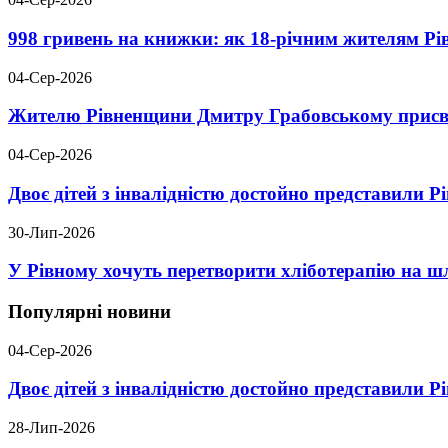
998 гривень на книжки: як 18-річним жителям Р
04-Сер-2026
Жителю Рівненщини Дмитру Грабовському присво
04-Сер-2026
Двоє дітей з інвалідністю достойно представили 
30-Лип-2026
У Рівному хочуть перетворити хліботерапію на шл
Популярні новини
04-Сер-2026
Двоє дітей з інвалідністю достойно представили 
28-Лип-2026