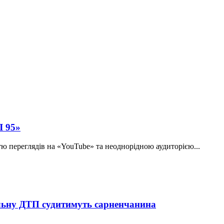
Л 95»
тю переглядів на «YouTube» та неоднорідною аудиторією...
тельну ДТП судитимуть сарненчанина