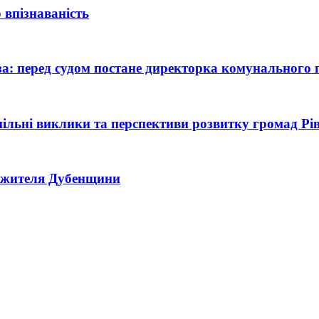
 впізнаваність
оза: перед судом постане директорка комунального
 спільні виклики та перспективи розвитку громад Р
ь жителя Дубенщини