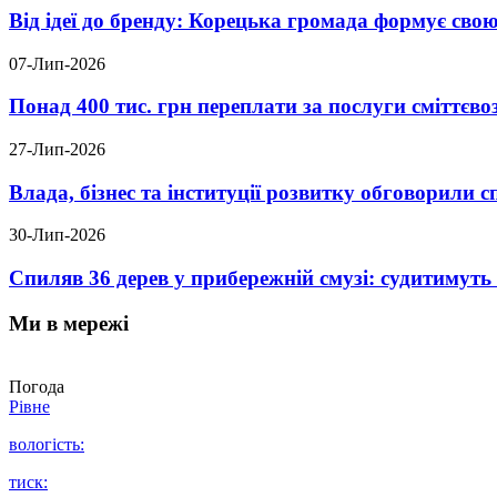
Від ідеї до бренду: Корецька громада формує свою
07-Лип-2026
Понад 400 тис. грн переплати за послуги сміттєв
27-Лип-2026
Влада, бізнес та інституції розвитку обговорили
30-Лип-2026
Спиляв 36 дерев у прибережній смузі: судитимут
Ми в мережі
Погода
Рівне
вологість:
тиск: