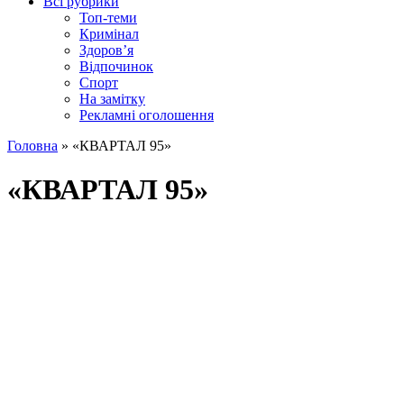
Всі рубрики
Топ-теми
Кримінал
Здоров’я
Відпочинок
Спорт
На замітку
Рекламні оголошення
Головна
»
«КВАРТАЛ 95»
«КВАРТАЛ 95»