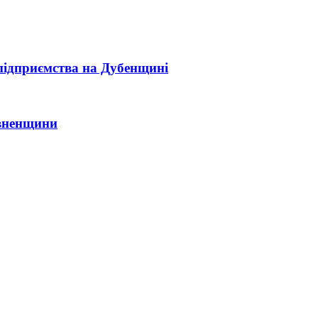
 підприємства на Дубенщині
івненщини