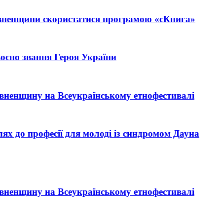
івненщини скористатися програмою «єКнига»
єно звання Героя України
Рівненщину на Всеукраїнському етнофестивалі
ях до професії для молоді із синдромом Дауна
Рівненщину на Всеукраїнському етнофестивалі