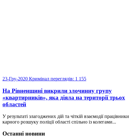
23-Гру-2020
Кримінал
переглядів: 1 155
На Рівненщині викрили злочинну групу
«квартирників», яка діяла на території трьох
областей
У результаті злагоджених дій та чіткій взаємодії працівники
карного розшуку поліції області спільно із колегами...
Останні новини