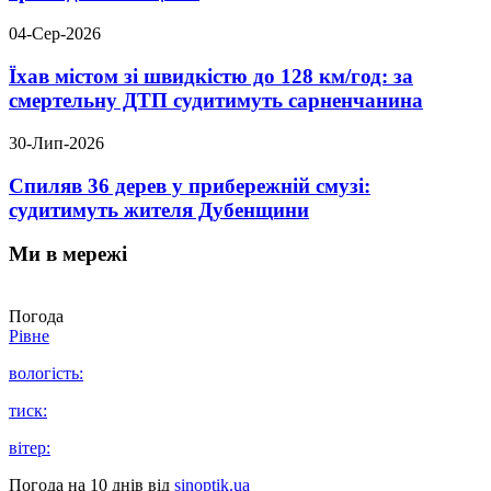
04-Сер-2026
Їхав містом зі швидкістю до 128 км/год: за
смертельну ДТП судитимуть сарненчанина
30-Лип-2026
Спиляв 36 дерев у прибережній смузі:
судитимуть жителя Дубенщини
Ми в мережі
Погода
Рівне
вологість:
тиск:
вітер:
Погода на 10 днів від
sinoptik.ua