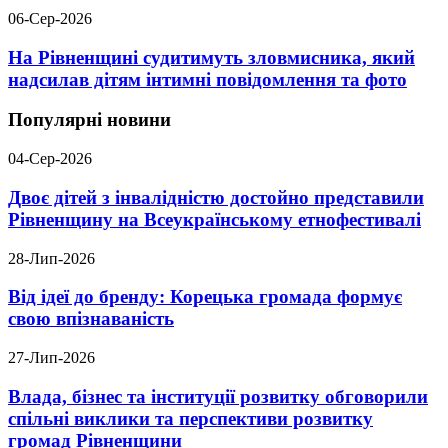
06-Сер-2026
На Рівненщині судитимуть зловмисника, який
надсилав дітям інтимні повідомлення та фото
Популярні новини
04-Сер-2026
Двоє дітей з інвалідністю достойно представили
Рівненщину на Всеукраїнському етнофестивалі
28-Лип-2026
Від ідеї до бренду: Корецька громада формує
свою впізнаваність
27-Лип-2026
Влада, бізнес та інституції розвитку обговорили
спільні виклики та перспективи розвитку
громад Рівненщини