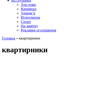
Всі рубрики
Топ-теми
Кримінал
Здоров’я
Відпочинок
Спорт
На замітку
Рекламні оголошення
Головна
»
квартирники
квартирники