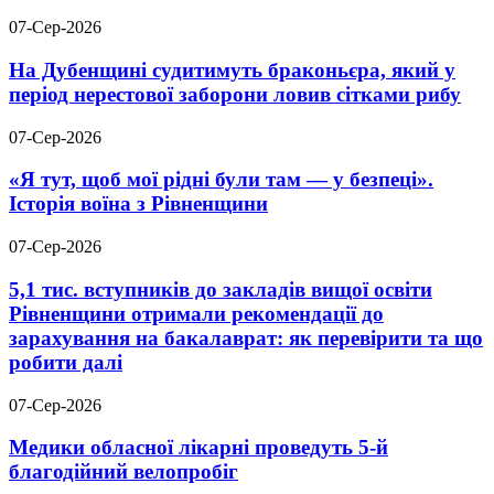
07-Сер-2026
На Дубенщині судитимуть браконьєра, який у
період нерестової заборони ловив сітками рибу
07-Сер-2026
«Я тут, щоб мої рідні були там — у безпеці».
Історія воїна з Рівненщини
07-Сер-2026
5,1 тис. вступників до закладів вищої освіти
Рівненщини отримали рекомендації до
зарахування на бакалаврат: як перевірити та що
робити далі
07-Сер-2026
Медики обласної лікарні проведуть 5-й
благодійний велопробіг