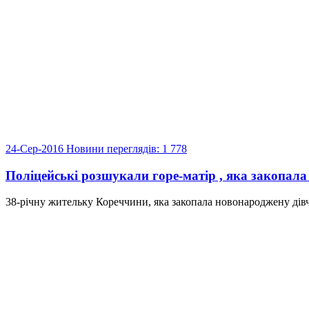
24-Сер-2016
Новини
переглядів: 1 778
Поліцейські розшукали горе-матір , яка закопала
38-річну жительку Кореччини, яка закопала новонароджену дівч