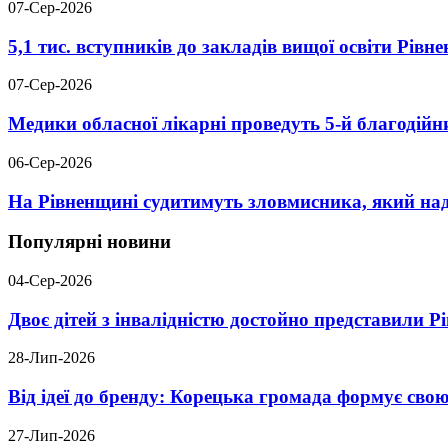
07-Сер-2026
5,1 тис. вступників до закладів вищої освіти Рів
07-Сер-2026
Медики обласної лікарні проведуть 5-й благодійн
06-Сер-2026
На Рівненщині судитимуть зловмисника, який над
Популярні новини
04-Сер-2026
Двоє дітей з інвалідністю достойно представили 
28-Лип-2026
Від ідеї до бренду: Корецька громада формує свою
27-Лип-2026