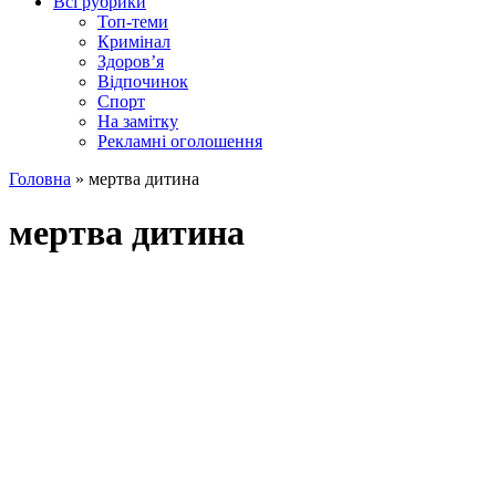
Всі рубрики
Топ-теми
Кримінал
Здоров’я
Відпочинок
Спорт
На замітку
Рекламні оголошення
Головна
»
мертва дитина
мертва дитина