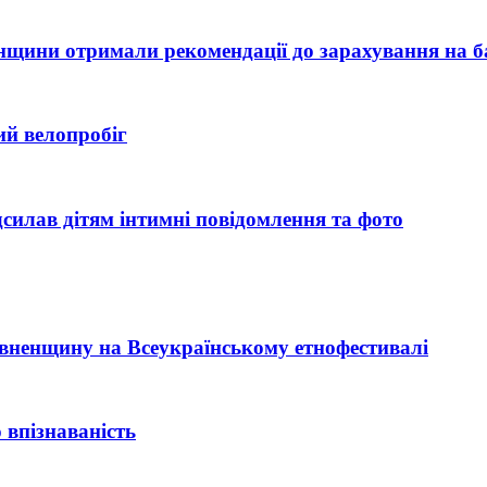
ненщини отримали рекомендації до зарахування на б
ий велопробіг
силав дітям інтимні повідомлення та фото
Рівненщину на Всеукраїнському етнофестивалі
 впізнаваність