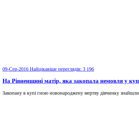
09-Сер-2016
Найцікавіше
переглядів: 3 196
На Рівненщині матір, яка закопала немовля у купі
Закопану в купі гною новонароджену мертву дівчинку знайшли 