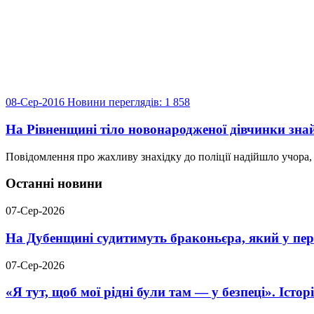
08-Сер-2016
Новини
переглядів: 1 858
На Рівненщині тіло новонародженої дівчинки знайш
Повідомлення про жахливу знахідку до поліції надійшло учора, 
Останні новини
07-Сер-2026
На Дубенщині судитимуть браконьєра, який у пері
07-Сер-2026
«Я тут, щоб мої рідні були там — у безпеці». Істо