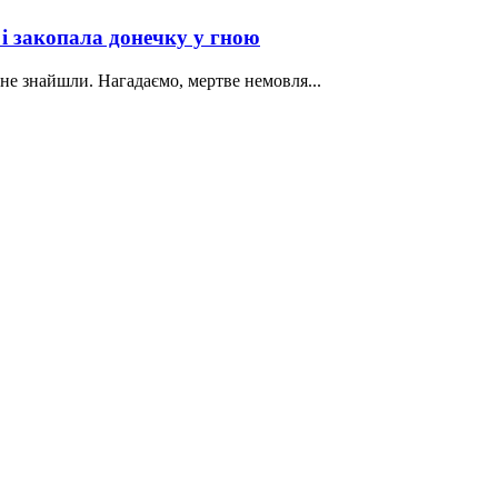
і закопала донечку у гною
і не знайшли. Нагадаємо, мертве немовля...