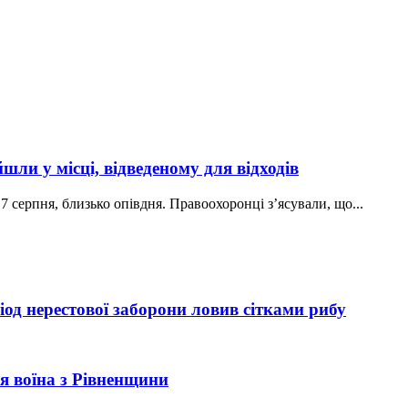
ли у місці, відведеному для відходів
7 серпня, близько опівдня. Правоохоронці з’ясували, що...
од нерестової заборони ловив сітками рибу
рія воїна з Рівненщини