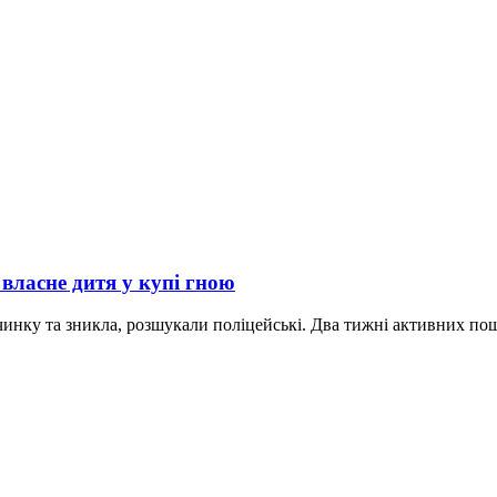
 власне дитя у купі гною
инку та зникла, розшукали поліцейські. Два тижні активних пош